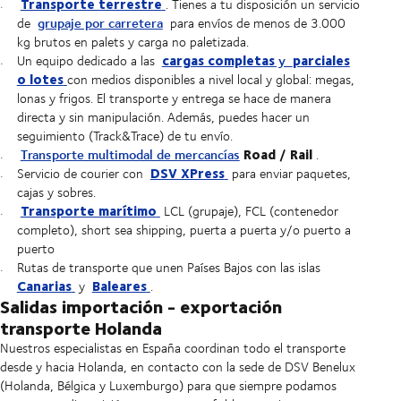
Transporte terrestre
. Tienes a tu disposición un servicio
grupaje por carretera
de
para envíos de menos de 3.000
kg brutos en palets y carga no paletizada.
cargas completas
parciales
y
Un equipo dedicado a las
o lotes
con medios disponibles a nivel local y global: megas,
lonas y frigos. El transporte y entrega se hace de manera
directa y sin manipulación. Además, puedes hacer un
seguimiento (Track&Trace) de tu envío.
Road / Rail
Transporte multimodal de mercancías
.
DSV XPress
Servicio de courier con
para enviar paquetes,
cajas y sobres.
Transporte marítimo
LCL (grupaje), FCL (contenedor
completo), short sea shipping, puerta a puerta y/o puerto a
puerto
Rutas de transporte que unen Países Bajos con las islas
Canarias
Baleares
y
.
Salidas importación - exportación
transporte Holanda
Nuestros especialistas en España coordinan todo el transporte
desde y hacia Holanda, en contacto con la sede de DSV Benelux
(Holanda, Bélgica y Luxemburgo) para que siempre podamos