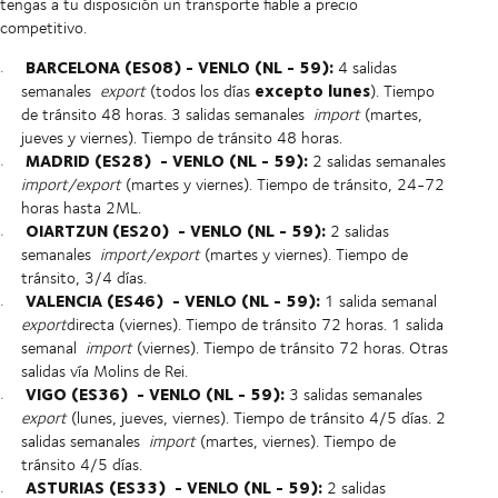
tengas a tu disposición un transporte fiable a precio
competitivo.
BARCELONA (ES08) - VENLO (NL - 59):
4 salidas
excepto lunes
semanales
export
(todos los días
). Tiempo
de tránsito 48 horas. 3 salidas semanales
import
(martes,
jueves y viernes). Tiempo de tránsito 48 horas.
MADRID (ES28)
- VENLO (NL - 59):
2 salidas semanales
import/export
(martes y viernes). Tiempo de tránsito, 24-72
horas hasta 2ML.
OIARTZUN (ES20)
- VENLO (NL - 59):
2 salidas
semanales
import/export
(martes y viernes). Tiempo de
tránsito, 3/4 días.
VALENCIA (ES46)
- VENLO (NL - 59):
1 salida semanal
export
directa (viernes). Tiempo de tránsito 72 horas. 1 salida
semanal
import
(viernes). Tiempo de tránsito 72 horas. Otras
salidas vía Molins de Rei.
VIGO (ES36)
- VENLO (NL - 59):
3 salidas semanales
export
(lunes, jueves, viernes). Tiempo de tránsito 4/5 días. 2
salidas semanales
import
(martes, viernes). Tiempo de
tránsito 4/5 días.
ASTURIAS (ES33)
- VENLO (NL - 59):
2 salidas