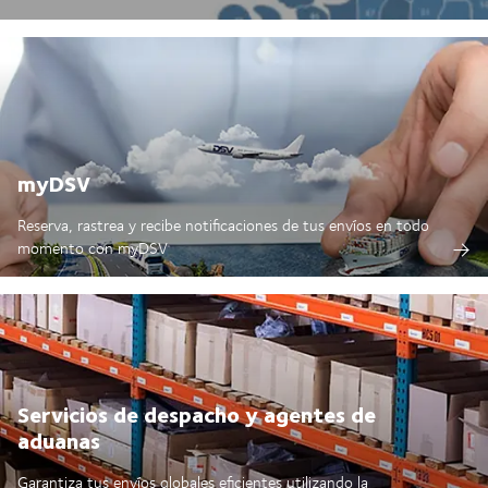
myDSV
Reserva, rastrea y recibe notificaciones de tus envíos en todo
momento con
myDSV
Servicios de despacho y agentes de
aduanas
Garantiza tus envíos globales eficientes utilizando la