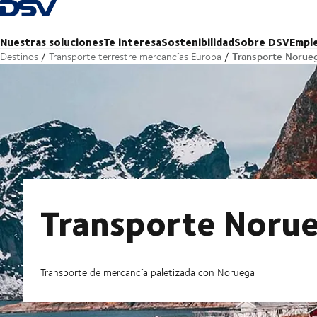
Volver a la página de inicio
Nuestras soluciones
Te interesa
Sostenibilidad
Sobre DSV
Empl
Transporte Norue
Destinos
Transporte terrestre mercancías Europa
Transporte Noru
Transporte de mercancía paletizada con Noruega