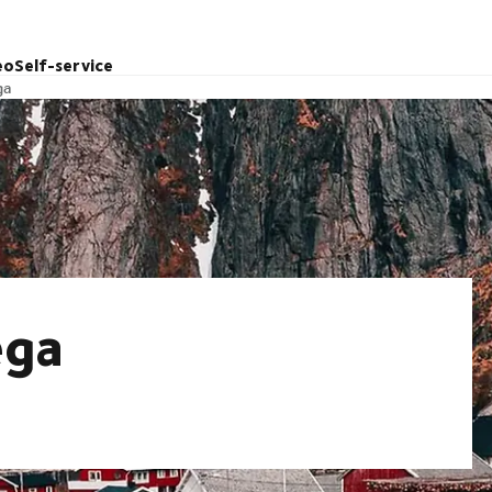
eo
Self-service
ga
ega