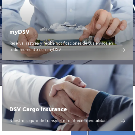
myDSV
Reserva, rastrea y recibe notificaciones de tus envíos en
todo momento con
myDSV
DSV Cargo Insurance
Nuestro seguro de transporte te ofrece tranquilidad