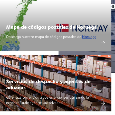
Mapa de códigos postales de Noruega
Noruega
Descarga nuestro mapa de códigos postales de
en PDF
Servicios de despacho y agentes de
aduanas
Garantiza tus envíos globales eficientes utilizando la
experiencia de agentes autorizados.