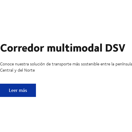
Corredor multimodal DSV
Conoce nuestra solución de transporte más sostenible entre la penínsul
Central y del Norte
Corredor multimodal DSV
Leer más