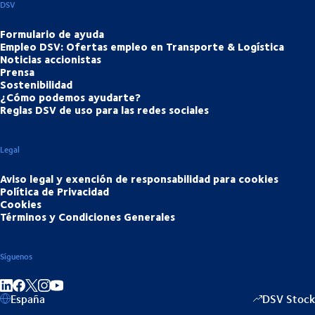
DSV
Formulario de ayuda
Empleo DSV: Ofertas empleo en Transporte & Logística
Noticias accionistas
Prensa
Sostenibilidad
¿Cómo podemos ayudarte?
Reglas DSV de uso para las redes sociales
Legal
Aviso legal y exención de responsabilidad para cookies
Política de Privacidad
Cookies
Términos y Condiciones Generales
Síguenos
Compartir en linkedIn
Compartir en Facebook
Compartir en Instagram
Compartir en Youtube
España
DSV Stock