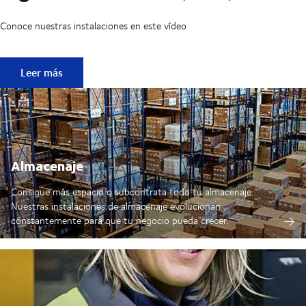
Conoce nuestras instalaciones en este vídeo
Visita virtual plataforma logística DSV Rubí (BCN)
Leer más
Almacenaje
Consigue más espacio o subcontrata todo tu almacenaje.
Nuestras instalaciones de almacenaje evolucionan
constantemente para que tu negocio pueda crecer.