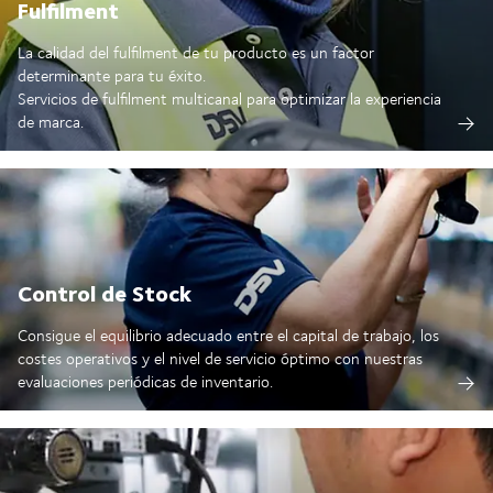
Fulfilment
La calidad del fulfilment de tu producto es un factor
determinante para tu éxito.
Servicios de fulfilment multicanal para optimizar la experiencia
de marca.
Control de Stock
Consigue el equilibrio adecuado entre el capital de trabajo, los
costes operativos y el nivel de servicio óptimo con nuestras
evaluaciones periódicas de inventario.