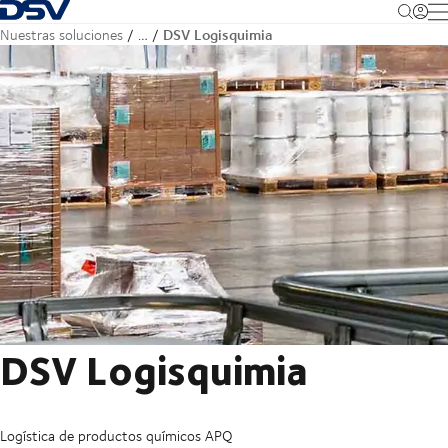
Volver a la página de inicio
M
DSV Logisquimia
Nuestras soluciones
…
DSV Logisquimia
Logística de productos químicos APQ