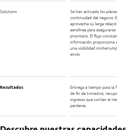
Solutions
Se han activado los planes locale
continuidad del negocio (BCP). 
aprovecha su larga relación con l
aerolínea para asegurarse un esp
prioritario. El flujo constante de
información proporciona al client
una visibilidad ininterrumpida del
envío.
Resultados
Entrega a tiempo para la fecha lí
de fin de trimestre, recuperando
ingresos que corrían el riesgo de
perderse.
Descubre nuestras capacidades