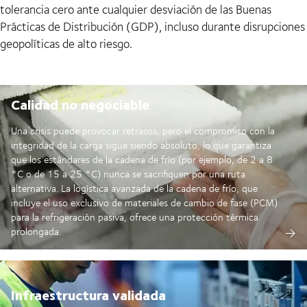
tolerancia cero ante cualquier desviación de las Buenas
Prácticas de Distribución (GDP), incluso durante disrupciones
geopolíticas de alto riesgo.
Calidad no negociable
Una crisis puede provocar retrasos, pero el compromiso con la
integridad de la carga sigue siendo absoluto, lo que garantiza
que los estándares de la cadena de frío (por ejemplo, de 2 a 8
°C o de 15 a 25 °C) nunca se sacrifiquen por una ruta
alternativa. La logística avanzada de la cadena de frío, que
incluye el uso exclusivo de materiales de cambio de fase (PCM)
para la refrigeración pasiva, ofrece una protección térmica
prolongada.
Infraestructura validada