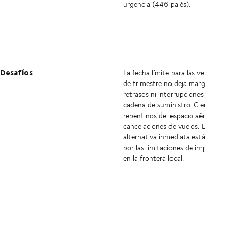
urgencia (446 palés).
Desafíos
La fecha límite para las ventas de
de trimestre no deja margen par
retrasos ni interrupciones en la
cadena de suministro. Cierres
repentinos del espacio aéreo y
cancelaciones de vuelos. La ruta
alternativa inmediata está bloqu
por las limitaciones de importaci
en la frontera local.