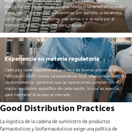
espera en las fronteras (por ejemplo, en los pasos fronterizos
afectados por conflictos en Oriente Medio o Ucrania), ofreciendo
datos fiables que ayudan a determinar, por ejemplo, si los envíos
continúan por rutas terrestres más lentas o si se opta por el
transporte aéreo, más rápido pero más caro.
Experiencia en materia regulatoria
Cada país tiene requisitos aduaneros y de buenas prácticas de
fabricación (GxP) únicos. La experiencia local, afianzada en centros
de competencia, garantiza que las operaciones cumplan con el
marco regulatorio específico de cada nación, lo cual es esencial
para mantener el acceso al mercado.
Good Distribution Practices
La logística de la cadena de suministro de productos
farmacéuticos y biofarmacéuticos exige una política de