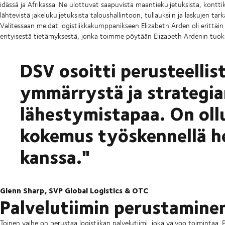
idässä ja Afrikassa. Ne ulottuvat saapuvista maantiekuljetuksista, kontt
lähtevistä jakelukuljetuksista taloushallintoon, tullauksiin ja laskujen tark
Valitessaan meidät logistiikkakumppanikseen Elizabeth Arden oli erittäin
erityisestä tietämyksestä, jonka toimme pöytään Elizabeth Ardenin tuo
DSV osoitti perusteelli
ymmärrystä ja strategi
lähestymistapaa. On ollu
kokemus työskennellä he
kanssa."
Glenn Sharp, SVP Global Logistics & OTC
Palvelutiimin perustamine
Toinen vaihe on perustaa logistiikan palvelutiimi, joka valvoo toimintaa