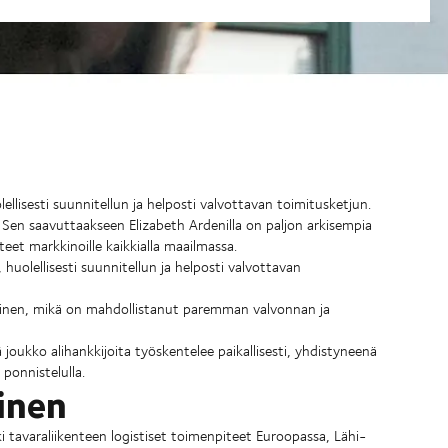
llisesti suunnitellun ja helposti valvottavan toimitusketjun.
. Sen saavuttaakseen Elizabeth Ardenilla on paljon arkisempia
et markkinoille kaikkialla maailmassa.
huolellisesti suunnitellun ja helposti valvottavan
äminen, mikä on mahdollistanut paremman valvonnan ja
ä joukko alihankkijoita työskentelee paikallisesti, yhdistyneenä
ä ponnistelulla.
inen
 tavaraliikenteen logistiset toimenpiteet Euroopassa, Lähi-