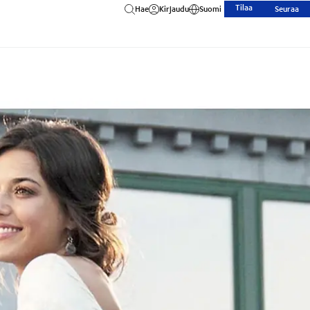
Tilaa
Hae
Kirjaudu
Suomi
Seuraa