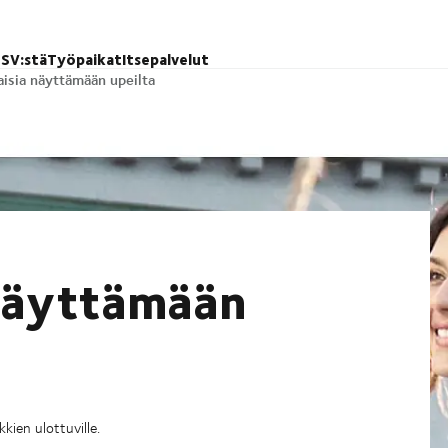
SV:stä
Työpaikat
Itsepalvelut
sia näyttämään upeilta
näyttämään
kien ulottuville.