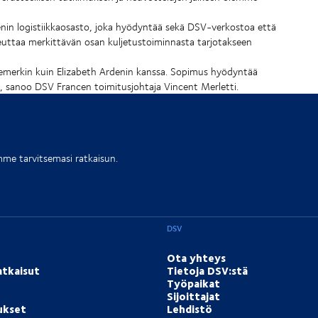
nin logistiikkaosasto, joka hyödyntää sekä DSV-verkostoa että
uttaa merkittävän osan kuljetustoiminnasta tarjotakseen
temerkin kuin Elizabeth Ardenin kanssa. Sopimus hyödyntää
 sanoo DSV Francen toimitusjohtaja Vincent Merletti.
me tarvitsemasi ratkaisun.
DSV
Ota yhteys
atkaisut
Tietoja DSV:stä
Työpaikat
Sijoittajat
ukset
Lehdistö