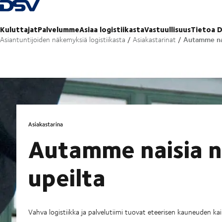
Takaisin kotisivulle
Kuluttajat
Palvelumme
Asiaa logistiikasta
Vastuullisuus
Tietoa D
Autamme nai
Asiantuntijoiden näkemyksiä logistiikasta
Asiakastarinat
Asiakastarina
Autamme naisia 
upeilta
Vahva logistiikka ja palvelutiimi tuovat eteerisen kauneuden kaik