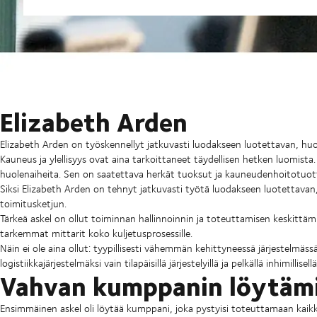
Elizabeth Arden
Elizabeth Arden on työskennellyt jatkuvasti luodakseen luotettavan, huole
Kauneus ja ylellisyys ovat aina tarkoittaneet täydellisen hetken luomista
huolenaiheita. Sen on saatettava herkät tuoksut ja kauneudenhoitotuotte
Siksi Elizabeth Arden on tehnyt jatkuvasti työtä luodakseen luotettavan, 
toimitusketjun.
Tärkeä askel on ollut toiminnan hallinnoinnin ja toteuttamisen keskitt
tarkemmat mittarit koko kuljetusprosessille.
Näin ei ole aina ollut: tyypillisesti vähemmän kehittyneessä järjestelmäss
logistiikkajärjestelmäksi vain tilapäisillä järjestelyillä ja pelkällä inhimillisell
Vahvan kumppanin löytäm
Ensimmäinen askel oli löytää kumppani, joka pystyisi toteuttamaan kaikki