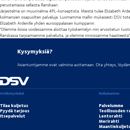
perustamassa sellaista Ranskaan.
Järjestelmä on muunnelma 4PL-konseptista. Meistä tulee Elizabeth Arde
kolmansien osapuolten palveluja. Luomamme mallin mukaisesti DSV tote
Elizabeth Ardenille yhden eurooppalaisen kumppanin.
"Olemme iloisia voidessamme aloittaa työskentelyn niin arvostetun tuo
Ranskassa tarjoamiamme palveluita, ja olemme innoissamme haasteesta",
Kysymyksiä?
Asiantuntijamme ovat valmiina auttamaan. Ota yhteys, löydäm
Verkkotyökalut
Ratkaisumme
Tilaa kuljetus
Palvelumme
Pyydä tarjous
Teollisuuden r
Itsepalvelut
Lentorahti
Merirahti
Maantiekuljet