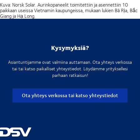
Kuva: Norsk Solar. Aurinkopaneelit toimitettiin ja asennettiin 10
paikkaan useissa Vietnamin kaupungeissa, mukaan lukien Bà Rịa, Bắc
Giang ja Hạ Long.
Kysymyksiä?
Asiantuntijamme ovat valmiina auttamaan. Ota yhteys verkossa
tai tai katso paikalliset yhteystiedot. Löydämme yrityksellesi
parhaan ratkaisun!
Ota yhteys verkossa tai katso yhteystiedot