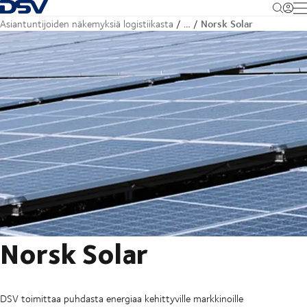
Takaisin kotisivulle
M
Norsk Solar
Asiantuntijoiden näkemyksiä logistiikasta
…
Norsk Solar
DSV toimittaa puhdasta energiaa kehittyville markkinoille