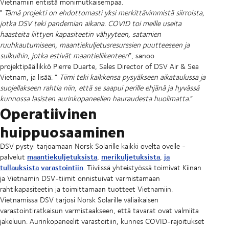
Vietnamiin entistä monimutkaisempaa.
"
Tämä projekti on ehdottomasti yksi merkittävimmistä siirroista,
jotka DSV teki pandemian aikana. COVID toi meille useita
haasteita liittyen kapasiteetin vähyyteen, satamien
ruuhkautumiseen, maantiekuljetusresurssien puutteeseen ja
sulkuihin, jotka estivät maantieliikenteen
”, sanoo
projektipäällikkö Pierre Duarte, Sales Director of DSV Air & Sea
Vietnam, ja lisää: “
Tiimi teki kaikkensa pysyäkseen aikataulussa ja
suojellakseen rahtia niin, että se saapui perille ehjänä ja hyvässä
kunnossa lasisten aurinkopaneelien hauraudesta huolimatta.
”
Operatiivinen
huippuosaaminen
DSV pystyi tarjoamaan Norsk Solarille kaikki ovelta ovelle -
maantiekuljetuksista
merikuljetuksista
ja
palvelut
,
,
tullauksista
varastointiin
. Tiiviissä yhteistyössä toimivat Kiinan
ja Vietnamin DSV-tiimit onnistuivat varmistamaan
rahtikapasiteetin ja toimittamaan tuotteet Vietnamiin.
Vietnamissa DSV tarjosi Norsk Solarille väliaikaisen
varastointiratkaisun varmistaakseen, että tavarat ovat valmiita
jakeluun. Aurinkopaneelit varastoitiin, kunnes COVID-rajoitukset