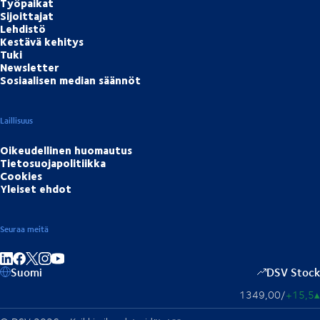
Työpaikat
Sijoittajat
Lehdistö
Kestävä kehitys
Tuki
Newsletter
Sosiaalisen median säännöt
Laillisuus
Oikeudellinen huomautus
Tietosuojapolitiikka
Cookies
Yleiset ehdot
Seuraa meitä
Jaa linkedInissä
Jaa Facebookissa
Jaa Instagramissa
Jaa Youtubessa
Suomi
DSV Stock
1349,00
/
+15,5
▴