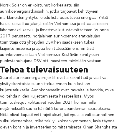
Norsk Solar on erikoistunut korkealaatuisiin
aurinkoenergiaratkaisuihin, jotka tarjoavat kehittyvien
markkinoiden yrityksille edullista uusiutuvaa energiaa. Yhtiö
halusi kasvattaa jalanjälkeään Vietnamissa ja ottaa askeleen
lähemmäksi kasvu- ja ilmastovaikutustavoitteitaan. Vuonna
2017 perustettu norjalainen aurinkoenergiaratkaisujen
toimittaja otti yhteyden DSV:hen saadakseen tukea
laajentumiseensa ja apua kehittäessään ensimmäisiä
aurinkovoimaloitaan Vietnamissa. Kestävän kehityksen
puolestapuhujana DSV otti haasteen mielellään vastaan.
Tehoa tulevaisuuteen
Suuret aurinkoenergiaprojektit ovat aikakriittisiä ja vaativat
yksityiskohtaista suunnittelua ennen kuin lasti on
kuljetusaluksella. Aurinkopaneelit ovat raskaita ja herkkiä, mikä
voi tehdä niiden kuljettamisesta haasteellista. Myös
toimitusketjut kohtasivat vuoden 2021 kolmannella
neljänneksellä suuria häiriöitä koronapandemian seurauksena.
Niitä olivat kapasiteettirajoitukset, laitepula ja valtakunnallinen
sulku Vietnamissa, mikä teki yli kolmenkymmenen, lasia täynnä
olevan kontin ja invertterien toimittamisesta Kiinan Shanghaista