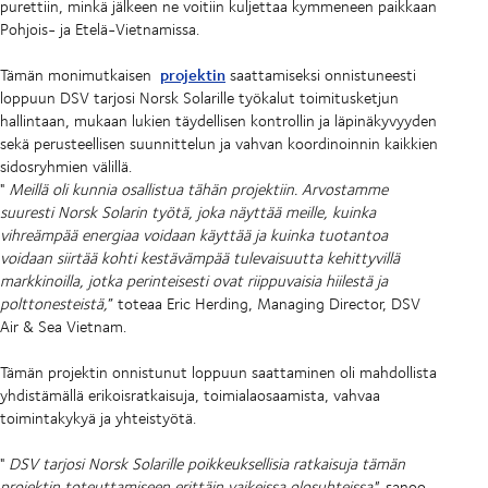
purettiin, minkä jälkeen ne voitiin kuljettaa kymmeneen paikkaan
Pohjois- ja Etelä-Vietnamissa.
projektin
Tämän monimutkaisen
saattamiseksi onnistuneesti
loppuun DSV tarjosi Norsk Solarille työkalut toimitusketjun
hallintaan, mukaan lukien täydellisen kontrollin ja läpinäkyvyyden
sekä perusteellisen suunnittelun ja vahvan koordinoinnin kaikkien
sidosryhmien välillä.
"
Meillä oli kunnia osallistua tähän projektiin. Arvostamme
suuresti Norsk Solarin työtä, joka näyttää meille, kuinka
vihreämpää energiaa voidaan käyttää ja kuinka tuotantoa
voidaan siirtää kohti kestävämpää tulevaisuutta kehittyvillä
markkinoilla, jotka perinteisesti ovat riippuvaisia hiilestä ja
polttonesteistä,
” toteaa Eric Herding, Managing Director, DSV
Air & Sea Vietnam.
Tämän projektin onnistunut loppuun saattaminen oli mahdollista
yhdistämällä erikoisratkaisuja, toimialaosaamista, vahvaa
toimintakykyä ja yhteistyötä.
"
DSV tarjosi Norsk Solarille poikkeuksellisia ratkaisuja tämän
projektin toteuttamiseen erittäin vaikeissa olosuhteissa",
sanoo