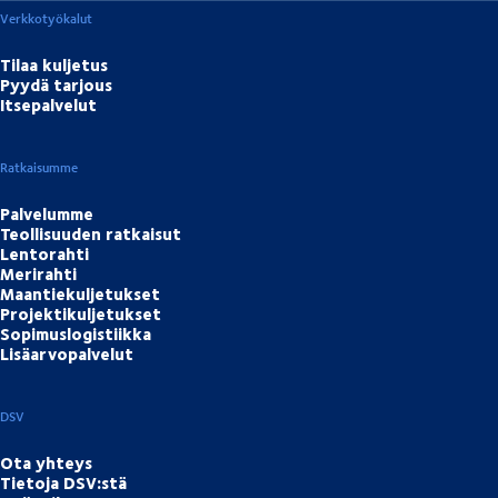
Verkkotyökalut
Tilaa kuljetus
Pyydä tarjous
Itsepalvelut
Ratkaisumme
Palvelumme
Teollisuuden ratkaisut
Lentorahti
Merirahti
Maantiekuljetukset
Projektikuljetukset
Sopimuslogistiikka
Lisäarvopalvelut
DSV
Ota yhteys
Tietoja DSV:stä