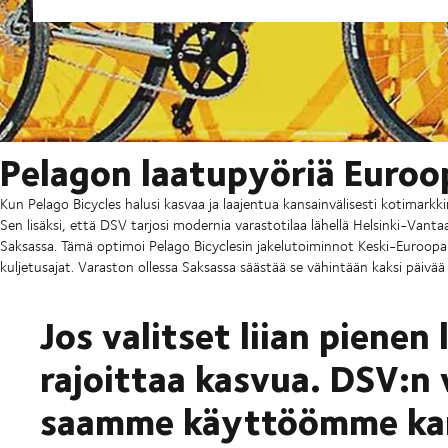
Pelagon laatupyöriä Euro
Kun Pelago Bicycles halusi kasvaa ja laajentua kansainvälisesti kotimarkk
Sen lisäksi, että DSV tarjosi modernia varastotilaa lähellä Helsinki-Van
Saksassa. Tämä optimoi Pelago Bicyclesin jakelutoiminnot Keski-Euroopa
kuljetusajat. Varaston ollessa Saksassa säästää se vähintään kaksi päivää 
Jos valitset liian pienen
rajoittaa kasvua. DSV:n 
saamme käyttöömme kan