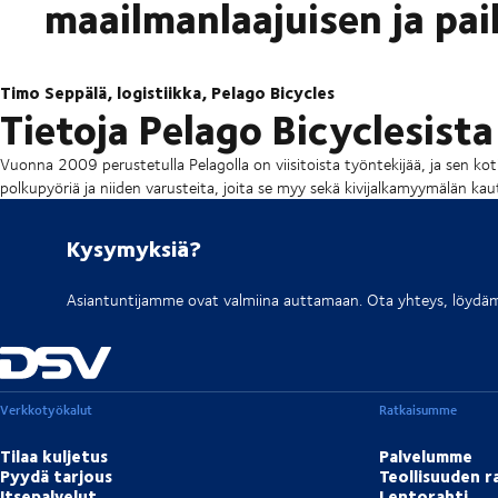
maailmanlaajuisen ja pai
Timo Seppälä, logistiikka, Pelago Bicycles
Tietoja Pelago Bicyclesista
Vuonna 2009 perustetulla Pelagolla on viisitoista työntekijää, ja sen koti
polkupyöriä ja niiden varusteita, joita se myy sekä kivijalkamyymälän kau
Kysymyksiä?
Asiantuntijamme ovat valmiina auttamaan. Ota yhteys, löydäm
Verkkotyökalut
Ratkaisumme
Tilaa kuljetus
Palvelumme
Pyydä tarjous
Teollisuuden r
Itsepalvelut
Lentorahti