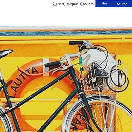
Tilaa
Hae
Kirjaudu
Suomi
Seuraa