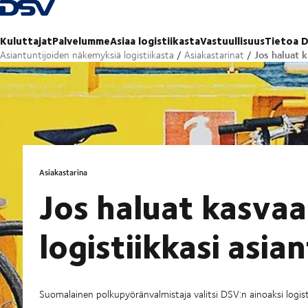
Takaisin kotisivulle
Kuluttajat
Palvelumme
Asiaa logistiikasta
Vastuullisuus
Tietoa D
Jos haluat k
Asiantuntijoiden näkemyksiä logistiikasta
Asiakastarinat
Asiakastarina
Jos haluat kasvaa
logistiikkasi asian
Suomalainen polkupyöränvalmistaja valitsi DSV:n ainoaksi logis