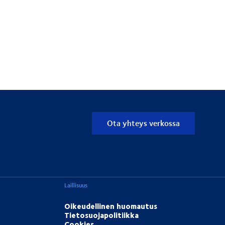
Ota yhteys verkossa
Laillisuus
Oikeudellinen huomautus
Tietosuojapolitiikka
Cookies