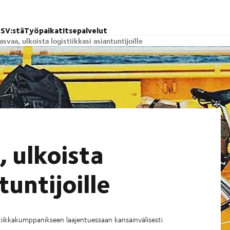
SV:stä
Työpaikat
Itsepalvelut
asvaa, ulkoista logistiikkasi asiantuntijoille
, ulkoista
tuntijoille
tiikkakumppanikseen laajentuessaan kansainvälisesti