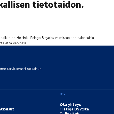
kallisen tietotaidon.
paikka on Helsinki. Pelago Bicycles valmistaa korkealaatuisia
tta että verkossa.
me tarvitsemasi ratkaisun.
DSV
Ota yhteys
atkaisut
Tietoja DSV:stä
Työpaikat