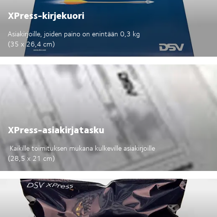
XPress-kirjekuori
Asiakirjoille, joiden paino on enintään 0,3 kg
(35 x 26,4 cm)
XPress-asiakirjatasku
Kaikille toimituksen mukana kulkeville asiakirjoille
(28,5 x 21 cm)