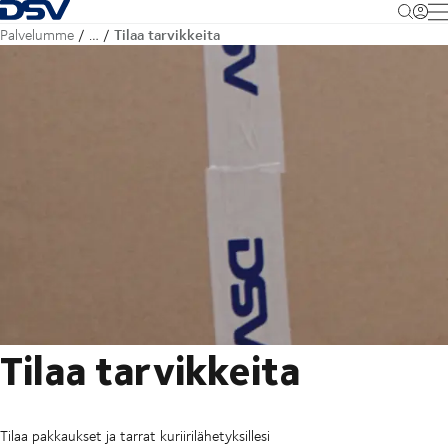
Takaisin kotisivulle
M
Tilaa tarvikkeita
Palvelumme
…
Tilaa tarvikkeita
Tilaa pakkaukset ja tarrat kuriirilähetyksillesi