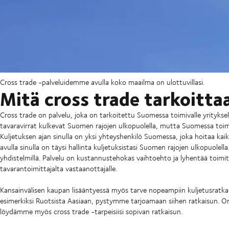
Cross trade -palveluidemme avulla koko maailma on ulottuvillasi.
Mitä cross trade tarkoitta
Cross trade on palvelu, joka on tarkoitettu Suomessa toimivalle yritykselle
tavaravirrat kulkevat Suomen rajojen ulkopuolella, mutta Suomessa toimiv
Kuljetuksen ajan sinulla on yksi yhteyshenkilö Suomessa, joka hoitaa kaikk
avulla sinulla on täysi hallinta kuljetuksistasi Suomen rajojen ulkopuolel
yhdistelmillä. Palvelu on kustannustehokas vaihtoehto ja lyhentää toimit
tavarantoimittajalta vastaanottajalle.
Kansainvälisen kaupan lisääntyessä myös tarve nopeampiin kuljetusratkaisu
esimerkiksi Ruotsista Aasiaan, pystymme tarjoamaan siihen ratkaisun. Onpa
löydämme myös cross trade -tarpeisiisi sopivan ratkaisun.