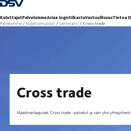
Takaisin kotisivulle
Kuluttajat
Palvelumme
Asiaa logistiikasta
Vastuullisuus
Tietoa D
Cross trade
Palvelumme
Kuljetusmuodot
Lentorahti
Cross trade
Maailmanlaajuiset Cross trade -palvelut ja vain yksi yhteyshenk