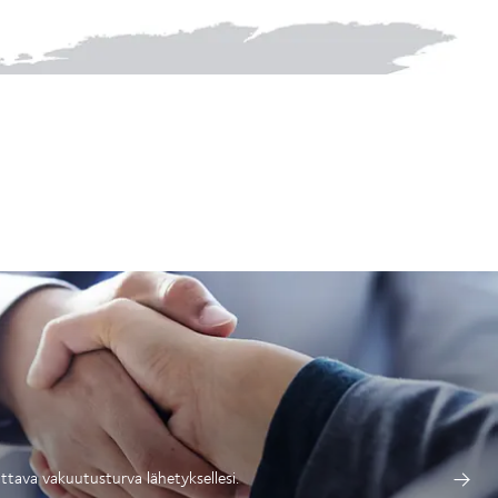
ttava vakuutusturva lähetyksellesi.