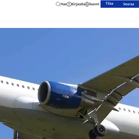
Tilaa
Hae
Kirjaudu
Suomi
Seuraa