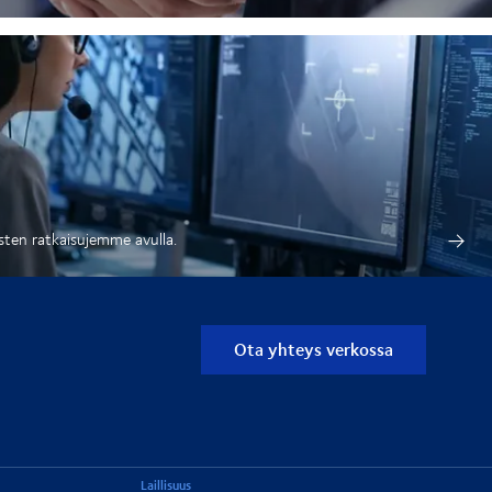
isten ratkaisujemme avulla.
Ota yhteys verkossa
Laillisuus