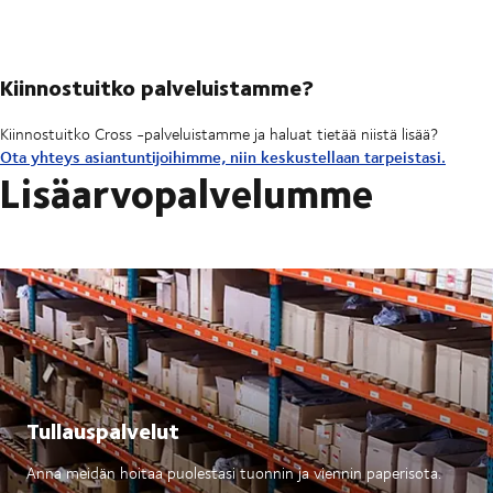
Kiinnostuitko palveluistamme?
Kiinnostuitko Cross -palveluistamme ja haluat tietää niistä lisää?
Ota yhteys asiantuntijoihimme, niin keskustellaan tarpeistasi.
Lisäarvopalvelumme
Tullauspalvelut
Anna meidän hoitaa puolestasi tuonnin ja viennin paperisota.