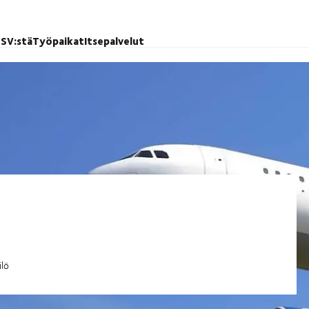
SV:stä
Työpaikat
Itsepalvelut
ilö