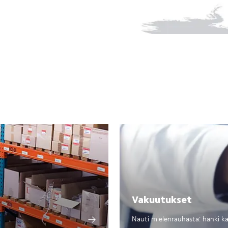
Vakuutukset
Nauti mielenrauhasta: hanki ka