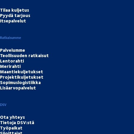
Tilaa kuljetus
Pyydä tarjous
Itsepalvelut
Ratkaisumme
Palvelumme
Teollisuuden ratkaisut
Lentorahti
Merirahti
Maantiekuljetukset
Projektikuljetukset
Sopimuslogistiikka
Lisäarvopalvelut
DSV
Ota yhteys
Tietoja DSV:stä
Työpaikat
Sijoittajat