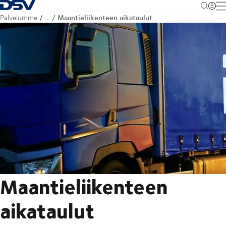
Takaisin kotisivulle
M
Maantieliikenteen aikataulut
Palvelumme
…
Maantieliikenteen
aikataulut