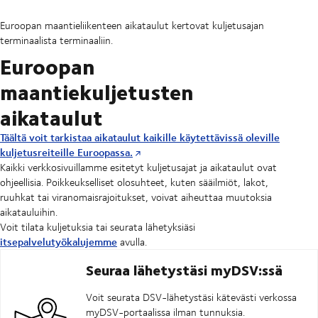
Euroopan maantieliikenteen aikataulut kertovat kuljetusajan
terminaalista terminaaliin.
Euroopan
maantiekuljetusten
aikataulut
Täältä voit tarkistaa aikataulut kaikille käytettävissä oleville
kuljetusreiteille Euroopassa.
Kaikki verkkosivuillamme esitetyt kuljetusajat ja aikataulut ovat
ohjeellisia. Poikkeukselliset olosuhteet, kuten sääilmiöt, lakot,
ruuhkat tai viranomaisrajoitukset, voivat aiheuttaa muutoksia
aikatauluihin.
Voit tilata kuljetuksia tai seurata lähetyksiäsi
itsepalvelutyökalujemme
avulla.
Seuraa lähetystäsi myDSV:ssä
Voit seurata DSV-lähetystäsi kätevästi verkossa
myDSV-portaalissa ilman tunnuksia.