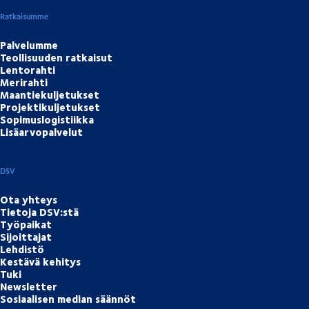
Ratkaisumme
Palvelumme
Teollisuuden ratkaisut
Lentorahti
Merirahti
Maantiekuljetukset
Projektikuljetukset
Sopimuslogistiikka
Lisäarvopalvelut
DSV
Ota yhteys
Tietoja DSV:stä
Työpaikat
Sijoittajat
Lehdistö
Kestävä kehitys
Tuki
Newsletter
Sosiaalisen median säännöt