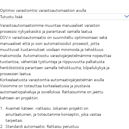
Optimoi varastointisi varastoautomaation avulla
Tutustu lisää
Varastoautomaatiomme muuntaa manuaaliset varaston
prosessisi nykyaikaisiksi ja parantavat samalla laatua
DSV:n varastoautomaatio on suunniteltu optimoimaan sekä
manuaaliset että jo osin automatisoidut prosessit, jotta
muuttuvat kustannukset voidaan minimoida ja tehokkuus
maksimoida. Automatisoitu varastojärjestelmämme nopeuttaa
tuotantoa, vähentää työtunteja ja riippuvuutta palkatusta
henkilöstöstä parantaen samalla tehokkuutta, kilpailukykyä ja
prosessien laatua.
Korkealaatuista varastointia automaatiojärjestelmän avulla
Visiomme on toteuttaa korkealaatuisia ja joustavia
automaatiopalveluja ja sovelluksia. Ratkaisumme on jaettu
kahteen eri projektiin:
Avaimet käteen -ratkaisu: Jokainen projekti on
ainutlaatuinen, ja toteutamme konseptin, joka vastaa
tarpeitasi.
Standardi automaatio: Ratkaisu perustuu