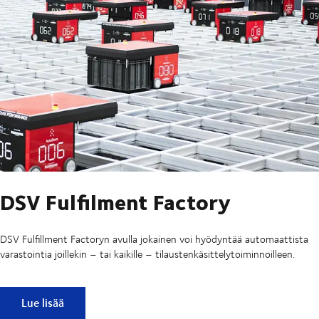
DSV Fulfilment Factory
DSV Fulfillment Factoryn avulla jokainen voi hyödyntää automaattista
varastointia joillekin – tai kaikille – tilaustenkäsittelytoiminnoilleen.
DSV Fulfilment Factory
Lue lisää