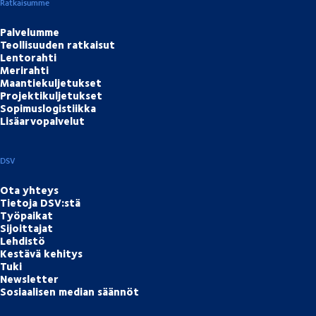
Ratkaisumme
Palvelumme
Teollisuuden ratkaisut
Lentorahti
Merirahti
Maantiekuljetukset
Projektikuljetukset
Sopimuslogistiikka
Lisäarvopalvelut
DSV
Ota yhteys
Tietoja DSV:stä
Työpaikat
Sijoittajat
Lehdistö
Kestävä kehitys
Tuki
Newsletter
Sosiaalisen median säännöt