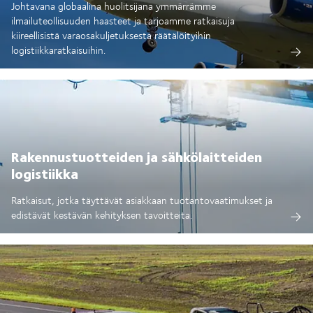
Johtavana globaalina huolitsijana ymmärrämme
ilmailuteollisuuden haasteet ja tarjoamme ratkaisuja
kiireellisistä varaosakuljetuksesta räätälöityihin
logistiikkaratkaisuihin.
Rakennustuotteiden ja sähkölaitteiden
logistiikka
Ratkaisut, jotka täyttävät asiakkaan tuotantovaatimukset ja
edistävät kestävän kehityksen tavoitteita.