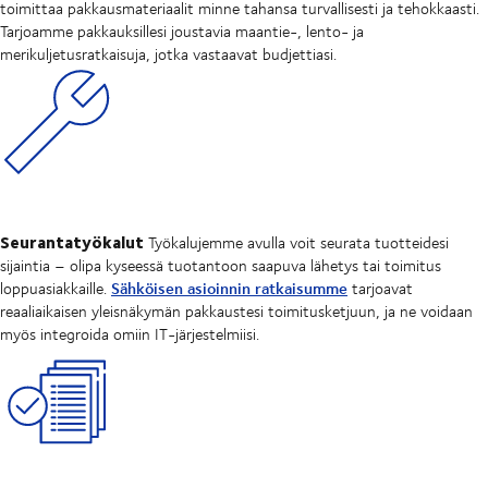
toimittaa pakkausmateriaalit minne tahansa turvallisesti ja tehokkaasti.
Tarjoamme pakkauksillesi joustavia maantie-, lento- ja
merikuljetusratkaisuja, jotka vastaavat budjettiasi.
Seurantatyökalut
Työkalujemme avulla voit seurata tuotteidesi
sijaintia – olipa kyseessä tuotantoon saapuva lähetys tai toimitus
Sähköisen asioinnin ratkaisumme
loppuasiakkaille.
tarjoavat
reaaliaikaisen yleisnäkymän pakkaustesi toimitusketjuun, ja ne voidaan
myös integroida omiin IT-järjestelmiisi.