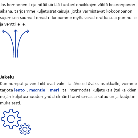
Jos komponentteja pitää siirtää tuotantopaikkojen välillä kokoonpanon
aikana, tarjoamme kuljetusratkaisuja, jotka varmistavat kokoonpanon
sujumisen saumattomasti. Tarjoamme myös varastoratkaisuja pumpuille
ja venttiileille.
Jakelu
Kun pumput ja venttiilit ovat valmiita lähetettäväksi asiakkaille, voimme
lento-
maantie-
meri-
tarjota
,
,
tai intermodaalikuljetuksia (tai kaikkien
neljän kuljetusmuodon yhdistelmän) tarvitsemasi aikataulun ja budjetin
mukaisesti.