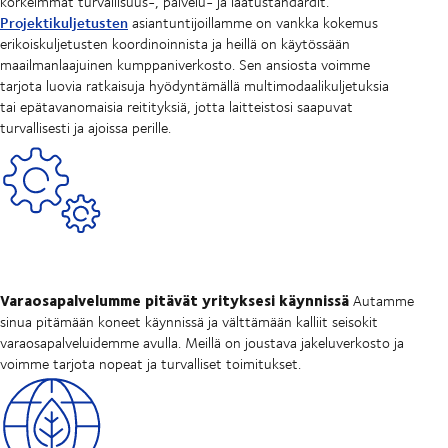
korkeimmat turvallisuus-, palvelu- ja laatustandardit.
Projektikuljetusten
asiantuntijoillamme on vankka kokemus
erikoiskuljetusten koordinoinnista ja heillä on käytössään
maailmanlaajuinen kumppaniverkosto. Sen ansiosta voimme
tarjota luovia ratkaisuja hyödyntämällä multimodaalikuljetuksia
tai epätavanomaisia reitityksiä, jotta laitteistosi saapuvat
turvallisesti ja ajoissa perille.
Varaosapalvelumme pitävät yrityksesi käynnissä
Autamme
sinua pitämään koneet käynnissä ja välttämään kalliit seisokit
varaosapalveluidemme avulla. Meillä on joustava jakeluverkosto ja
voimme tarjota nopeat ja turvalliset toimitukset.