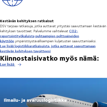
Kestävän kehityksen ratkaisut
DSV tarjoaa ratkaisuja, jotka auttavat yritystäsi saavuttamaan kestävän
CO2-
kehityksen tavoitteet. Palvelumme vaihtelevat
raportointityökaluista
puhtaampien polttoaineiden
käyttöön
ympäristöystävällisempien kuljetusten saavuttamiseksi.
Lue lisää logistiikkaratkaisuista, jotka auttavat saavuttamaan
kestävän kehityksen tavoitteesi
Kiinnostaisivatko myös nämä:
Lue lisää
Ilmailu- ja avaruuslogistiikka