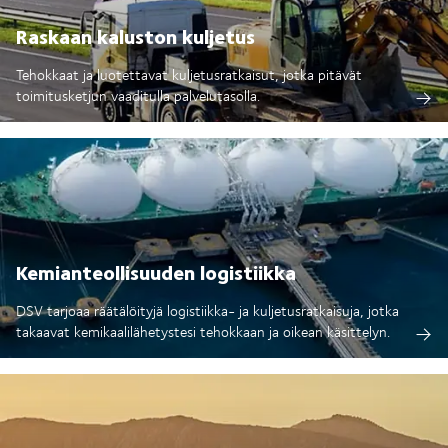
Raskaan kaluston kuljetus
Tehokkaat ja luotettavat kuljetusratkaisut, jotka pitävät
toimitusketjun vaaditulla palvelutasolla.
Kemianteollisuuden logistiikka
DSV tarjoaa räätälöityjä logistiikka- ja kuljetusratkaisuja, jotka
takaavat kemikaalilähetystesi tehokkaan ja oikean käsittelyn.