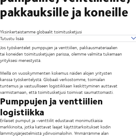
pakkauksille ja koneille
Yksinkertaistamme globaalit toimitusketjusi
Tutustu lisää
Jos työskentelet pumppujen ja venttiilien, pakkausmateriaalien
tai koneiden toimitusketjujen parissa, olemme valmiita tukemaan
yrityksesi menestystä.
Meillä on vuosikymmenten kokemus näiden alojen yritysten
kanssa työskentelystä. Globaali verkostomme, toimialan
tuntemus ja vastuulliseen logistiikkaan keskittyminen auttavat
varmistamaan, että toimitusketjusi toimivat saumattomasti.
Pumppujen ja venttiilien
logistiikka
Erilaiset pumput ja -venttiilit edustavat monimutkaisia
markkinoita, jotka kattavat laajat käyttötarkoitukset kodin
lämmitysjärjestelmistä ydinvoimaloihin. Ymmärrämme alan