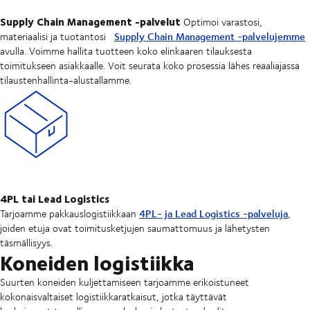
Supply Chain Management -palvelut
Optimoi varastosi,
Supply Chain Management -palvelujemme
materiaalisi ja tuotantosi
avulla. Voimme hallita tuotteen koko elinkaaren tilauksesta
toimitukseen asiakkaalle. Voit seurata koko prosessia lähes reaaliajassa
tilaustenhallinta-alustallamme.
4PL tai Lead Logistics
4PL- ja Lead Logistics -palveluja
Tarjoamme pakkauslogistiikkaan
,
joiden etuja ovat toimitusketjujen saumattomuus ja lähetysten
täsmällisyys.
Koneiden logistiikka
Suurten koneiden kuljettamiseen tarjoamme erikoistuneet
kokonaisvaltaiset logistiikkaratkaisut, jotka täyttävät