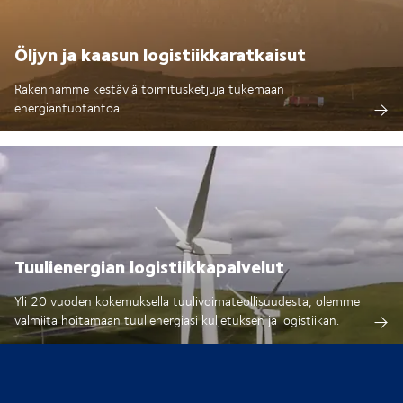
Öljyn ja kaasun logistiikkaratkaisut
Rakennamme kestäviä toimitusketjuja tukemaan
energiantuotantoa.
Tuulienergian logistiikkapalvelut
Yli 20 vuoden kokemuksella tuulivoimateollisuudesta, olemme
valmiita hoitamaan tuulienergiasi kuljetuksen ja logistiikan.