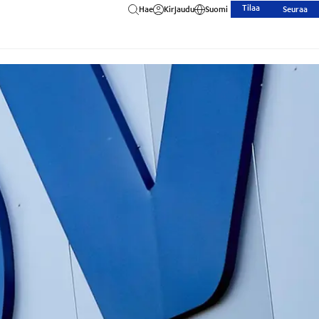
Tilaa
Hae
Kirjaudu
Suomi
Seuraa