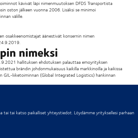
oiminnot kävivät läpi nimenmuutoksen DFDS Transportista
Maasin oston jälkeen vuonna 2006. Lisäksi se minimoi
nan välille.
een osakkeenomistajat äänestivät konsernin nimen
 24.9.2019.
pin nimeksi
8.9.2021 hallituksen ehdotuksen palauttaa emoyrityksen
ettua brändin johdonmukaisuus kaikilla markkinoilla ja kaikissa
tyn GIL-liiketoiminnan (Global Integrated Logistics) hankinnan
tai tai katso paikalliset yhteystiedot. Löydämme yrityksellesi parhaan