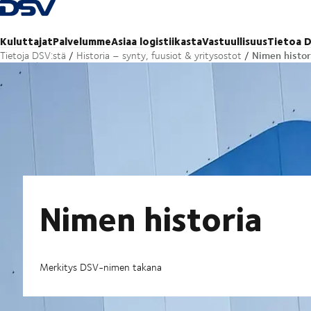
Takaisin kotisivulle
Kuluttajat
Palvelumme
Asiaa logistiikasta
Vastuullisuus
Tietoa D
Nimen histor
Tietoja DSV:stä
Historia – synty, fuusiot & yritysostot
Nimen historia
Merkitys DSV-nimen takana