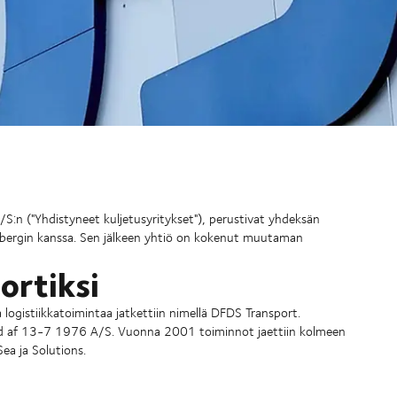
("Yhdistyneet kuljetusyritykset"), perustivat yhdeksän
ullbergin kanssa. Sen jälkeen yhtiö on kokenut muutaman
rtiksi
ogistiikkatoimintaa jatkettiin nimellä DFDS Transport.
 af 13-7 1976 A/S. Vuonna 2001 toiminnot jaettiin kolmeen
Sea ja Solutions.