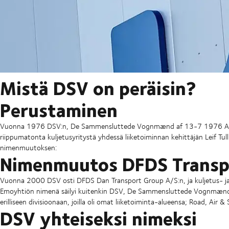
Mistä DSV on peräisin?
Perustaminen
Vuonna 1976 DSV:n, De Sammensluttede Vognmænd af 13-7 1976 A/S:n 
riippumatonta kuljetusyritystä yhdessä liiketoiminnan kehittäjän Leif T
nimenmuutoksen:
Nimenmuutos DFDS Transpo
Vuonna 2000 DSV osti DFDS Dan Transport Group A/S:n, ja kuljetus- ja l
Emoyhtiön nimenä säilyi kuitenkin DSV, De Sammensluttede Vognmænd
erilliseen divisioonaan, joilla oli omat liiketoiminta-alueensa; Road, Air & 
DSV yhteiseksi nimeksi