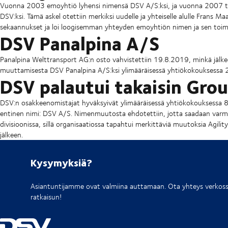
Vuonna 2003 emoyhtiö lyhensi nimensä DSV A/S:ksi, ja vuonna 2007 t
DSV:ksi. Tämä askel otettiin merkiksi uudelle ja yhteiselle alulle Frans 
sekaannukset ja loi loogisemman yhteyden emoyhtiön nimen ja sen toimin
DSV Panalpina A/S
Panalpina Welttransport AG:n osto vahvistettiin 19.8.2019, minkä jälk
muuttamisesta DSV Panalpina A/S:ksi ylimääräisessä yhtiökokouksessa
DSV palautui takaisin Grou
DSV:n osakkeenomistajat hyväksyivät ylimääräisessä yhtiökokouksessa 
entinen nimi: DSV A/S. Nimenmuutosta ehdotettiin, jotta saadaan varmist
divisioonissa, sillä organisaatiossa tapahtui merkittäviä muutoksia Agili
jälkeen.
Kysymyksiä?
Asiantuntijamme ovat valmiina auttamaan. Ota yhteys verkossa 
ratkaisun!