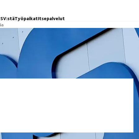
SV:stä
Työpaikat
Itsepalvelut
ia