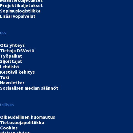
Maantiekuljetukset
Projektikuljetukset
Sopimuslogistiikka
Lisäarvopalvelut
DSV
Ota yhteys
Tietoja DSV:stä
Työpaikat
Sijoittajat
Lehdistö
Kestävä kehitys
Tuki
Newsletter
Sosiaalisen median säännöt
Laillisuus
Oikeudellinen huomautus
Tietosuojapolitiikka
Cookies