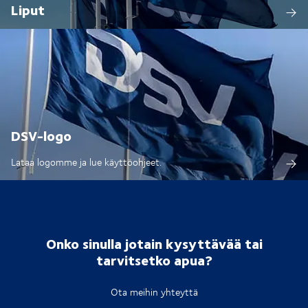
Liput
DSV-logo
Lataa logomme ja lue käyttöohjeet.
Onko sinulla jotain kysyttävää tai
tarvitsetko apua?
Ota meihin yhteyttä