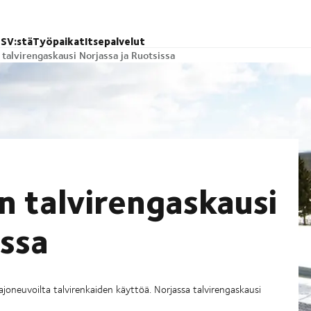
SV:stä
Työpaikat
Itsepalvelut
 talvirengaskausi Norjassa ja Ruotsissa
n talvirengaskausi
issa
n ajoneuvoilta talvirenkaiden käyttöä. Norjassa talvirengaskausi