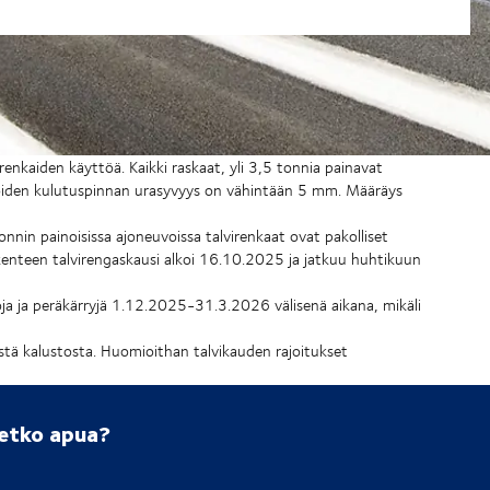
irenkaiden käyttöä. Kaikki raskaat, yli 3,5 tonnia painavat
joiden kulutuspinnan urasyvyys on vähintään 5 mm. Määräys
nnin painoisissa ajoneuvoissa talvirenkaat ovat pakolliset
kenteen talvirengaskausi alkoi 16.10.2025 ja jatkuu huhtikuun
oja ja peräkärryjä 1.12.2025-31.3.2026 välisenä aikana, mikäli
ästä kalustosta. Huomioithan talvikauden rajoitukset
setko apua?