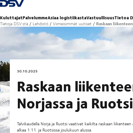
Takaisin kotisivulle
Kuluttajat
Palvelumme
Asiaa logistiikasta
Vastuullisuus
Tietoa D
Raskaan liikenteen
Tietoja DSV:stä
Lehdistö
Viimeisimmät uutiset
30.10.2025
Raskaan liikentee
Norjassa ja Ruots
Talvikaudella Norja ja Ruotsi vaativat kaikilta raskaan liikentee
alkaa 1.11. ja Ruotsissa joulukuun alussa.