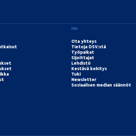
DSV
Ota yhteys
atkaisut
Tietoja DSV:stä
Työpaikat
Sijoittajat
ukset
Lehdistö
tukset
Kestävä kehitys
ikka
Tuki
ut
Newsletter
Sosiaalisen median säännöt