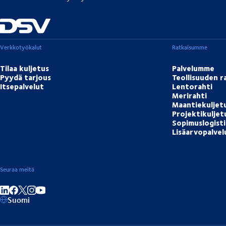
Verkkotyökalut
Ratkaisumme
Tilaa kuljetus
Palvelumme
Pyydä tarjous
Teollisuuden r
Itsepalvelut
Lentorahti
Merirahti
Maantiekuljet
Projektikulje
Sopimuslogisti
Lisäarvopalvel
Seuraa meitä
Jaa linkedInissä
Jaa Facebookissa
Jaa Instagramissa
Jaa Youtubessa
Suomi