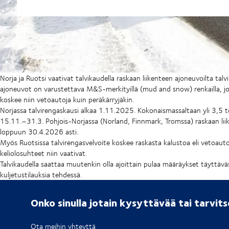
Norja ja Ruotsi vaativat talvikaudella raskaan liikenteen ajoneuvoilta talv
ajoneuvot on varustettava M&S-merkityillä (mud and snow) renkailla, 
koskee niin vetoautoja kuin peräkärryjäkin.
Norjassa talvirengaskausi alkaa 1.11.2025. Kokonaismassaltaan yli 3,5 to
15.11.–31.3. Pohjois-Norjassa (Norland, Finnmark, Tromssa) raskaan lii
loppuun 30.4.2026 asti.
Myös Ruotsissa talvirengasvelvoite koskee raskasta kalustoa eli vetoaut
keliolosuhteet niin vaativat.
Talvikaudella saattaa muutenkin olla ajoittain pulaa määräykset täyttäv
kuljetustilauksia tehdessä.
Onko sinulla jotain kysyttävää tai tarvit
Ota meihin yhteyttä