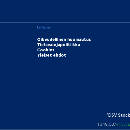
Laillisuus
Oikeudellinen huomautus
Tietosuojapolitiikka
Cookies
Yleiset ehdot
DSV Stock
1349,00
/
+15,5
▴