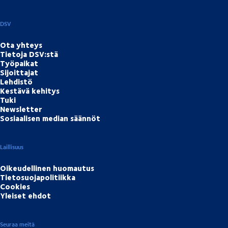
DSV
Ota yhteys
Tietoja DSV:stä
Työpaikat
Sijoittajat
Lehdistö
Kestävä kehitys
Tuki
Newsletter
Sosiaalisen median säännöt
Laillisuus
Oikeudellinen huomautus
Tietosuojapolitiikka
Cookies
Yleiset ehdot
Seuraa meitä