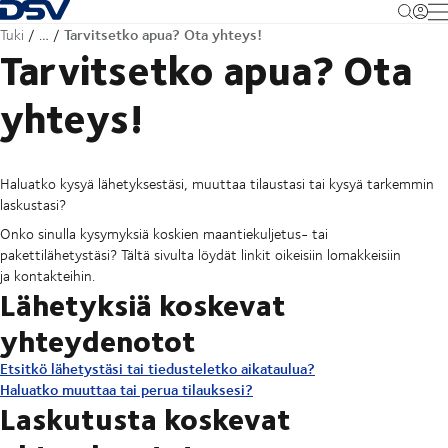
Takaisin kotisivulle
M
Tarvitsetko apua? Ota yhteys!
Tuki
…
Tarvitsetko apua? Ota
yhteys!
Haluatko kysyä lähetyksestäsi, muuttaa tilaustasi tai kysyä tarkemmin
laskustasi?
Onko sinulla kysymyksiä koskien maantiekuljetus- tai
pakettilähetystäsi? Tältä sivulta löydät linkit oikeisiin lomakkeisiin
ja kontakteihin.
Lähetyksiä koskevat
yhteydenotot
Etsitkö lähetystäsi tai tiedusteletko aikataulua?
Haluatko muuttaa tai perua tilauksesi?
Laskutusta koskevat