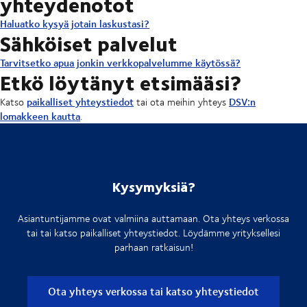
yhteydenotot
Haluatko kysyä jotain laskustasi?
Sähköiset palvelut
Tarvitsetko apua jonkin verkkopalvelumme käytössä?
Etkö löytänyt etsimääsi?
paikalliset yhteystiedot
DSV:n
Katso
tai ota meihin yhteys
lomakkeen kautta
.
Kysymyksiä?
Asiantuntijamme ovat valmiina auttamaan. Ota yhteys verkossa
tai tai katso paikalliset yhteystiedot. Löydämme yrityksellesi
parhaan ratkaisun!
Ota yhteys verkossa tai katso yhteystiedot