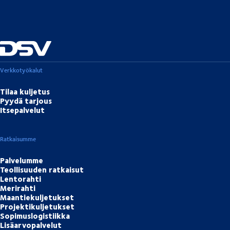
Verkkotyökalut
Tilaa kuljetus
Pyydä tarjous
Itsepalvelut
Ratkaisumme
Palvelumme
Teollisuuden ratkaisut
Lentorahti
Merirahti
Maantiekuljetukset
Projektikuljetukset
Sopimuslogistiikka
Lisäarvopalvelut