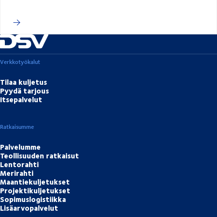
Verkkotyökalut
Tilaa kuljetus
Pyydä tarjous
Itsepalvelut
Ratkaisumme
Palvelumme
Teollisuuden ratkaisut
Lentorahti
Merirahti
Maantiekuljetukset
Projektikuljetukset
Sopimuslogistiikka
Lisäarvopalvelut