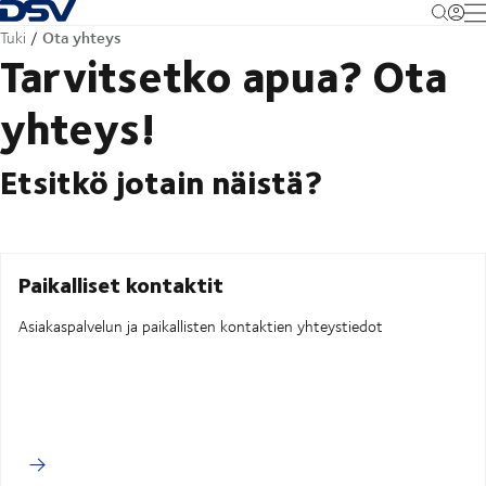
Takaisin kotisivulle
M
Ota yhteys
Tuki
Tarvitsetko apua? Ota
yhteys!
Etsitkö jotain näistä?
Paikalliset kontaktit
Asiakaspalvelun ja paikallisten kontaktien yhteystiedot