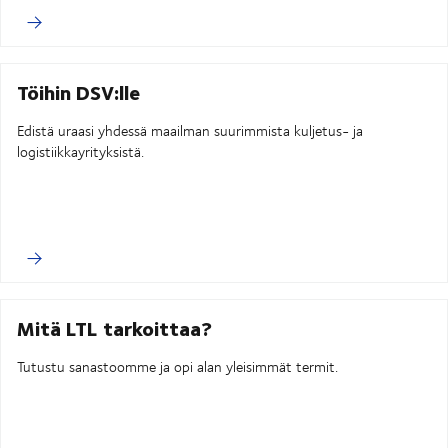
Töihin DSV:lle
Edistä uraasi yhdessä maailman suurimmista kuljetus- ja
logistiikkayrityksistä.
Mitä LTL tarkoittaa?
Tutustu sanastoomme ja opi alan yleisimmät termit.