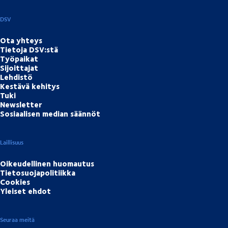
DSV
Ota yhteys
Tietoja DSV:stä
Työpaikat
Sijoittajat
Lehdistö
Kestävä kehitys
Tuki
Newsletter
Sosiaalisen median säännöt
Laillisuus
Oikeudellinen huomautus
Tietosuojapolitiikka
Cookies
Yleiset ehdot
Seuraa meitä