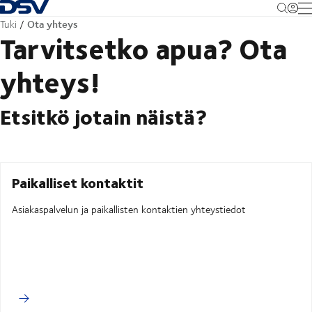
Takaisin kotisivulle
M
Ota yhteys
Tuki
Tarvitsetko apua? Ota
yhteys!
Etsitkö jotain näistä?
Paikalliset kontaktit
Asiakaspalvelun ja paikallisten kontaktien yhteystiedot