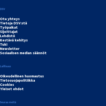
DSV
Ota yhteys
Tietoja DSV:stä
Työpaikat
Sijoittajat
Lehdistö
Kestävä kehitys
Tuki
Newsletter
Sosiaalisen median säännöt
Laillisuus
Oikeudellinen huomautus
Tietosuojapolitiikka
Cookies
Yleiset ehdot
Seuraa meitä