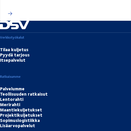
Verkkotyökalut
Tilaa kuljetus
Pyydä tarjous
Itsepalvelut
Ratkaisumme
Palvelumme
Teollisuuden ratkaisut
Lentorahti
Merirahti
Maantiekuljetukset
Projektikuljetukset
Sopimuslogistiikka
Lisäarvopalvelut