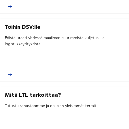
Töihin DSV:lle
Edistä uraasi yhdessä maailman suurimmista kuljetus- ja
logistiikkayrityksistä.
Mitä LTL tarkoittaa?
Tutustu sanastoomme ja opi alan yleisimmät termit.