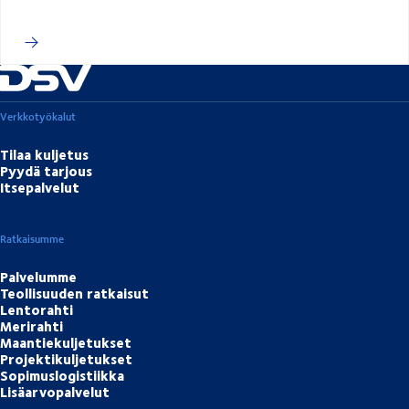
Verkkotyökalut
Tilaa kuljetus
Pyydä tarjous
Itsepalvelut
Ratkaisumme
Palvelumme
Teollisuuden ratkaisut
Lentorahti
Merirahti
Maantiekuljetukset
Projektikuljetukset
Sopimuslogistiikka
Lisäarvopalvelut