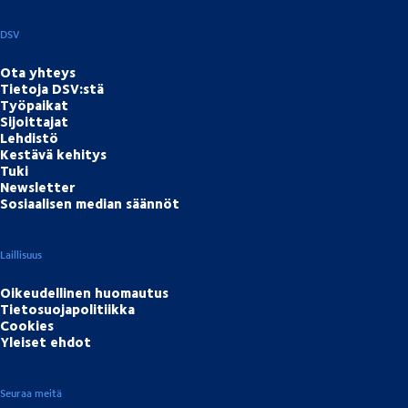
DSV
Ota yhteys
Tietoja DSV:stä
Työpaikat
Sijoittajat
Lehdistö
Kestävä kehitys
Tuki
Newsletter
Sosiaalisen median säännöt
Laillisuus
Oikeudellinen huomautus
Tietosuojapolitiikka
Cookies
Yleiset ehdot
Seuraa meitä