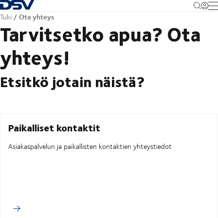
Takaisin kotisivulle
M
Ota yhteys
Tuki
Tarvitsetko apua? Ota
yhteys!
Etsitkö jotain näistä?
Paikalliset kontaktit
Asiakaspalvelun ja paikallisten kontaktien yhteystiedot