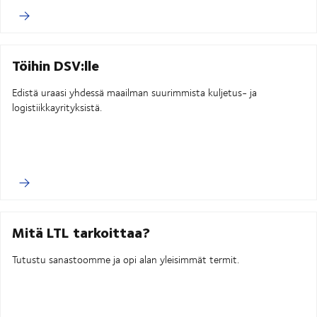
Töihin DSV:lle
Edistä uraasi yhdessä maailman suurimmista kuljetus- ja
logistiikkayrityksistä.
Mitä LTL tarkoittaa?
Tutustu sanastoomme ja opi alan yleisimmät termit.