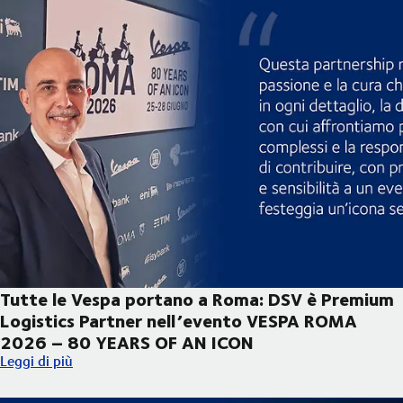
Tutte le Vespa portano a Roma: DSV è Premium
Logistics Partner nell’evento VESPA ROMA
2026 – 80 YEARS OF AN ICON
Tutte le Vespa portano a Roma: DSV è Premium Logistics Par
Leggi di più