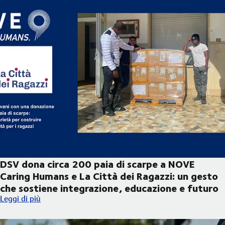
DSV dona circa 200 paia di scarpe a NOVE
Caring Humans e La Città dei Ragazzi: un gesto
che sostiene integrazione, educazione e futuro
DSV dona circa 200 paia di scarpe a NOVE Caring Humans e La C
Leggi di più