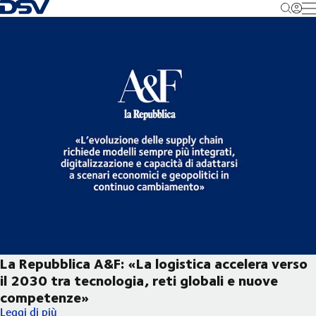
Torna alla pagina iniziale
M
La Repubblica A&F: «La logistica accelera verso
il 2030 tra tecnologia, reti globali e nuove
competenze»
La Repubblica A&F: «La logistica accelera verso il 2030 tra tec
Leggi di più