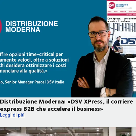
Distribuzione Moderna: «DSV XPress, il corriere
express B2B che accelera il business»
Distribuzione Moderna: «DSV XPress, il corriere express B2B che
Leggi di più