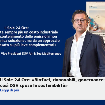
Il Sole 24 Ore: «Biofuel, rinnovabili, governance:
così DSV sposa la sostenibilità»
Il Sole 24 Ore: «Biofuel, rinnovabili, governance: così DSV sposa
Leggi di più