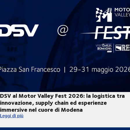
DSV al Motor Valley Fest 2026: la logistica tra
innovazione, supply chain ed esperienze
immersive nel cuore di Modena
DSV al Motor Valley Fest 2026: la logistica tra innovazione, s
Leggi di più