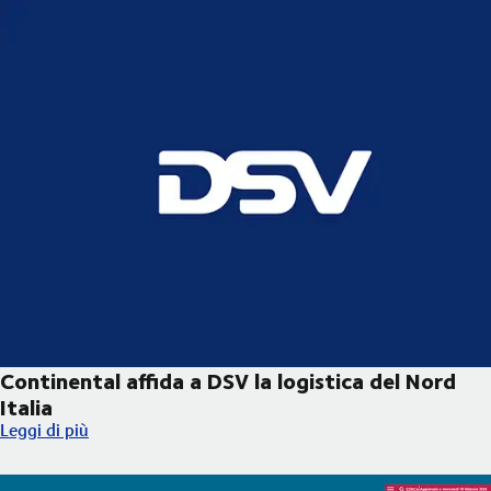
Continental affida a DSV la logistica del Nord
Italia
Continental affida a DSV la logistica del Nord Italia
Leggi di più