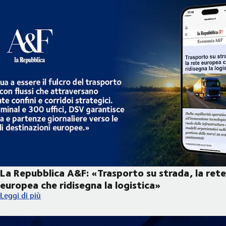
La Repubblica A&F: «Trasporto su strada, la rete
europea che ridisegna la logistica»
La Repubblica A&F: «Trasporto su strada, la rete europea che rid
Leggi di più