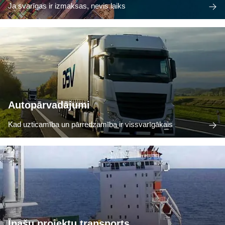
Ja svarīgas ir izmaksas, nevis laiks
Autopārvadājumi
Kad uzticamība un pārredzamība ir vissvarīgākais
Īpašu projektu transports