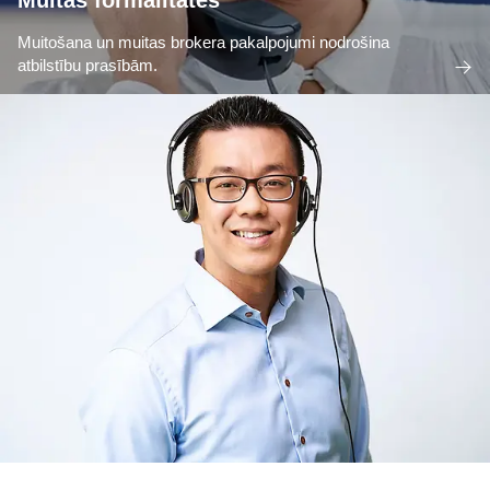
Muitas formalitātes
Muitošana un muitas brokera pakalpojumi nodrošina
atbilstību prasībām.