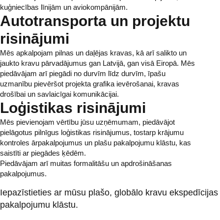
kuģniecības līnijām un aviokompānijām.
Autotransporta un projektu
risinājumi
Mēs apkalpojam pilnas un daļējas kravas, kā arī salikto un
jaukto kravu pārvadājumus gan Latvijā, gan visā Eiropā. Mēs
piedāvājam arī piegādi no durvīm līdz durvīm, īpašu
uzmanību pievēršot projekta grafika ievērošanai, kravas
drošībai un savlaicīgai komunikācijai.
Loģistikas risinājumi
Mēs pievienojam vērtību jūsu uzņēmumam, piedāvājot
pielāgotus pilnīgus loģistikas risinājumus, tostarp krājumu
kontroles ārpakalpojumus un plašu pakalpojumu klāstu, kas
saistīti ar piegādes ķēdēm.
Piedāvājam arī muitas formalitāšu un apdrošināšanas
pakalpojumus.
Iepazīstieties ar mūsu plašo, globālo kravu ekspedīcijas
pakalpojumu klāstu.