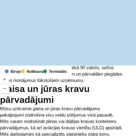
MapLibre
(C) OpenStreetMap
Ar birojiem un infrastruktūru vairāk nekā 90 valstīs, sešos
Birojs
Noliktava
Terminālis
kontinentos, mēs ik dienu nodrošinām un pārvaldām piegādes
ķēdes risinājumus tūkstošiem uzņēmumu.
Gaisa un jūras kravu
pārvadājumi
Mūsu uzticamie gaisa un jūras kravu pārvadājumu
pakalpojumi nodrošina visu veidu sūtījumus visā pasaulē.
Mēs varam nodrošināt pilnas vai daļējas kravas konteineru
pārvadājumus, kā arī aviācijas kravas vienību (ULD) apstrādi.
Mēs darbojamies kā specializēts starpnieks starp jums,