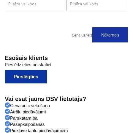
Esošais klients
Pieslēdzieties un skatiet
Pieslēgties
Vai esat jauns DSV lietotājs?
Cena un izsekošana
Ātrāki piedāvājumi
Pārskatāmība
Pašapkalpošanās
Piekļuve tarifu piedāvājumiem