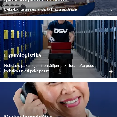
Lielgabarīta un nestandarta kravu apstrāde
Līgumloģistika
Noliktavu pakalpojumi, pasūtījumu izpilde, trešo pušu
loģistika un citi pakalpojumi