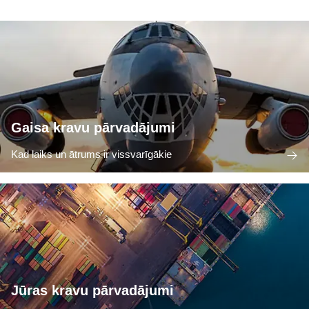
Gaisa kravu pārvadājumi
Kad laiks un ātrums ir vissvarīgākie
Jūras kravu pārvadājumi