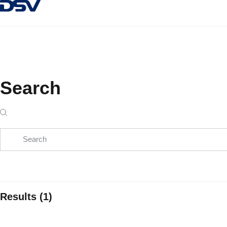
Atpakaļ uz sākumlapu
Search
Search
Results (1)