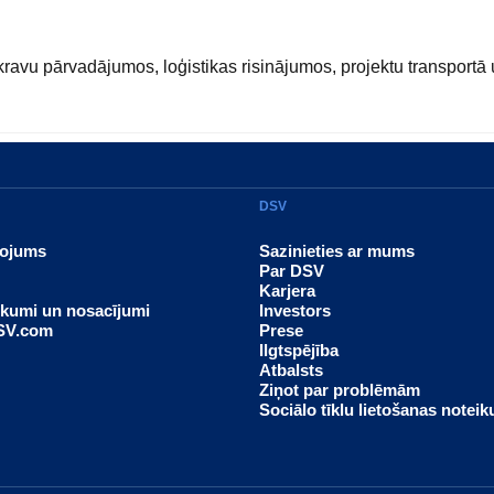
s kravu pārvadājumos, loģistikas risinājumos, projektu transpo
DSV
ņojums
Sazinieties ar mums
s
Par DSV
Karjera
ikumi un nosacījumi
Investors
DSV.com
Prese
Ilgtspējība
Atbalsts
Ziņot par problēmām
Sociālo tīklu lietošanas notei