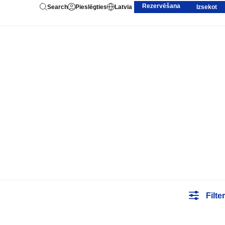
Rezervēšana
Search
Pieslēgties
Latvia
Izsekot
Filter