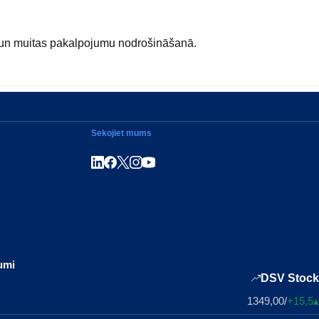
rtā un muitas pakalpojumu nodrošināšanā.
Sekojiet mums
Kopīgot LinkedIn
Kopīgot Facebook
Kopīgot Instagram
Kopīgot Youtube
kumi
DSV Stock
1349,00
/
+15,5
▴