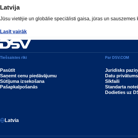
Latvija
Jūsu vietējie un globālie speciālisti gaisa, jūras un sauszeme
Lasīt vairāk
Lasīt vairāk
Tiešsaistes rīki
Par DSV.COM
Pasūtīt
Juridisks pazi
Saņemt cenu piedāvājumu
Datu privātum
Sūtījuma izsekošana
Sīkfaili
Pašapkalpošanās
Standarta note
Dodieties uz 
Latvia