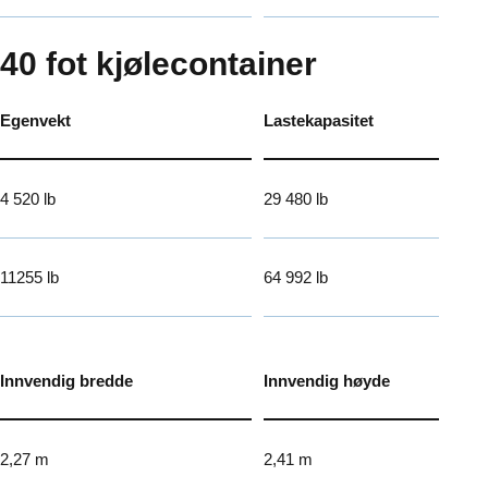
40 fot kjølecontainer
Egenvekt
Lastekapasitet
4 520 lb
29 480 lb
11255 lb
64 992 lb
Innvendig bredde
Innvendig høyde
2,27 m
2,41 m