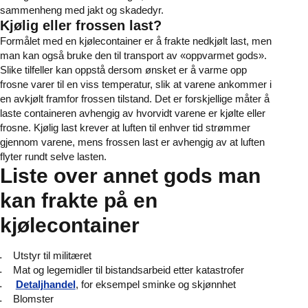
sammenheng med jakt og skadedyr.
Kjølig eller frossen last?
Formålet med en kjølecontainer er å frakte nedkjølt last, men
man kan også bruke den til transport av «oppvarmet gods».
Slike tilfeller kan oppstå dersom ønsket er å varme opp
frosne varer til en viss temperatur, slik at varene ankommer i
en avkjølt framfor frossen tilstand. Det er forskjellige måter å
laste containeren avhengig av hvorvidt varene er kjølte eller
frosne. Kjølig last krever at luften til enhver tid strømmer
gjennom varene, mens frossen last er avhengig av at luften
flyter rundt selve lasten.
Liste over annet gods man
kan frakte på en
kjølecontainer
Utstyr til militæret
Mat og legemidler til bistandsarbeid etter katastrofer
Detaljhandel
, for eksempel sminke og skjønnhet
Blomster