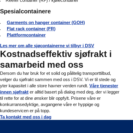
Reefer container (RF) / kjølecontainer
Spesialcontainere
Garments on hanger container (GOH)
Flat rack container (FR)
Plattformcontainer
Les mer om alle sjøcontainerne vi tilbyr i DSV
Kostnadseffektiv sjøfrakt i
samarbeid med oss
Dersom du har bruk for et solid og pålitelig transporttilbud,
velger du sjøfrakt sammen med oss i DSV. Vi er til stede og
yter kapasitet i alle store havner verden rundt.
Våre tjenester
innen sjøfrakt
er alltid basert på dialog med deg, der vi legger
til rette for at dine ønsker blir oppfylt. Prisene våre er
konkurransedyktige, avgangene våre er hyppige og
kundeservicen er på topp.
Ta kontakt med oss i dag