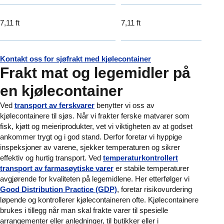
7,11 ft
7,11 ft
Kontakt oss for sjøfrakt med kjølecontainer
Frakt mat og legemidler på
en kjølecontainer
Ved
transport av ferskvarer
benytter vi oss av
kjølecontainere til sjøs. Når vi frakter ferske matvarer som
fisk, kjøtt og meieriprodukter, vet vi viktigheten av at godset
ankommer trygt og i god stand. Derfor foretar vi hyppige
inspeksjoner av varene, sjekker temperaturen og sikrer
effektiv og hurtig transport. Ved
temperaturkontrollert
transport av farmasøytiske varer
er stabile temperaturer
avgjørende for kvaliteten på legemidlene. Her etterfølger vi
Good Distribution Practice (GDP)
, foretar risikovurdering
løpende og kontrollerer kjølecontaineren ofte. Kjølecontainere
brukes i tillegg når man skal frakte varer til spesielle
arrangementer eller anledninger, til butikker eller i