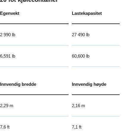
Egenvekt
Lastekapasitet
2 990 lb
27 490 lb
6,591 lb
60,600 lb
Innvendig bredde
Innvendig høyde
2,29 m
2,16 m
7,6 ft
7,1 ft