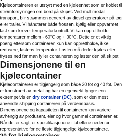
Kjølecontaineren er utstyrt med en kjøleenhet som er koblet til
strømforsyningen om bord på skipet. Ved multimodal
transport, blir strømmen generert av diesel generatorer på tog
eller trailer. Vi håndterer både frossen, kjølig eller oppvarmet
last som krever temperaturkontroll. Vi kan opprettholde
temperaturer mellom - 60°C og + 30°C. Dette er et viktig
poeng ettersom containeren kun kan opprettholde, ikke
redusere, lastens temperatur. Lasten må derfor kjøles eller
fryses ned før man fyller containeren og laster den på skipet.
Dimensjonene til en
kjølecontainer
Kjølecontaineren er tilgjengelig som både 20 fot og 40 fot. Den
er konstruert av metall og har en egenvekt tyngre enn
eksempelvis en
dry container (DC)
, som er den mest
anvendte shipping containeren på verdensbasis.
Dimensjonene og kapasiteten til containeren kan variere
avhengig av produsent, eier og hvor gammel containeren er.
Når det er sagt, er spesifikasjonene i tabellene nedenfor
representative for de fleste tilgjengelige kjølecontainere.
20 fot kjølecontainer