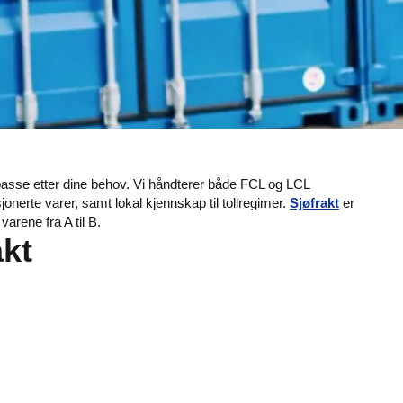
lpasse etter dine behov. Vi håndterer både FCL og LCL
onerte varer, samt lokal kjennskap til tollregimer.
Sjøfrakt
er
e varene fra A til B.
akt