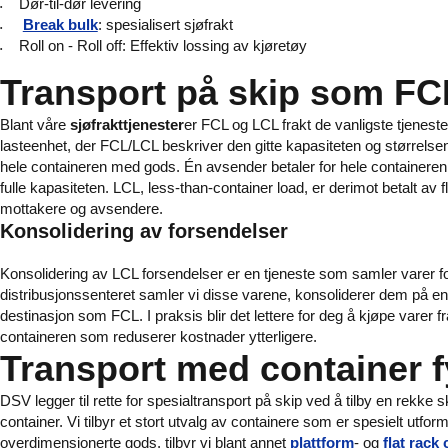
Dør-til-dør levering
Break bulk
: spesialisert sjøfrakt
Roll on - Roll off: Effektiv lossing av kjøretøy
Transport på skip som F
Blant våre
sjøfrakttjenester
er FCL og LCL frakt de vanligste tjenesten
lasteenhet, der FCL/LCL beskriver den gitte kapasiteten og størrelsen ti
hele containeren med gods. Én avsender betaler for hele containere
fulle kapasiteten. LCL, less-than-container load, er derimot betalt av f
mottakere og avsendere.
Konsolidering av forsendelser
Konsolidering av LCL forsendelser er en tjeneste som samler varer fo
distribusjonssenteret samler vi disse varene, konsoliderer dem på en 
destinasjon som FCL. I praksis blir det lettere for deg å kjøpe varer f
containeren som reduserer kostnader ytterligere.
Transport med container
DSV legger til rette for spesialtransport på skip ved å tilby en rekke 
container. Vi tilbyr et stort utvalg av containere som er spesielt utfor
overdimensjonerte gods, tilbyr vi blant annet
plattform
- og
flat rack