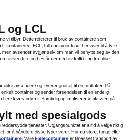
CL og LCL
e vi tilbyr. Dette refererer til bruk av containere som
l containeren. FCL, full container load, henviser til å fylle
n, men avsender avgjør selv om man vil benytte seg av den
lere avsendere og består dermed av kolli til og fra ulike
r ulike avsendere og leverer godset til én mottaker. På
enkelt container og sender forsendelsen til en endelig
ra flere leverandører. Samtidig optimaliserer vi plassen på
 fylt med spesialgods
skreddersydde tjenester. Utgangspunktet er alltid å velge riktig
met for å håndtere disse typer varer. Har du store, tunge eller
 containere
. Våre
kjølecontainere
er tilpasset transport av