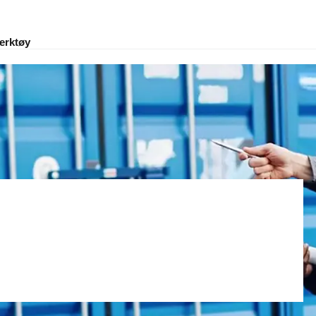
erktøy