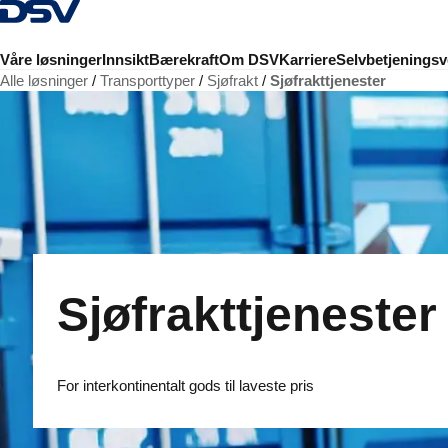
Tilbake til hjemmesiden
Våre løsninger
Innsikt
Bærekraft
Om DSV
Karriere
Selvbetjeningsv
Alle løsninger
Transporttyper
Sjøfrakt
Sjøfrakttjenester
Sjøfrakttjenester
For interkontinentalt gods til laveste pris