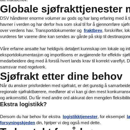
Globale sjøfrakttjenester
DSV håndterer enorme volumer av gods og har lang erfaring med å tilp
havner i verden og har derfor hva som skal til for å gjennomføre sjøfrakt
over verdens hav. Transportdokumenter og
fraktbrev
, forskrifter, l
vurderes før varene dine kan sendes av gårde på skip til destinasjo
Våre erfarne ansatte har heldigvis detaljert kunnskap om lokale og i
eksportdokumentasjon og importlisens er avgjørende for effektiv sjøfra
medarbeidere deg med å forstå hvert lands krav til korrekt vareflyt. D
samsvar med regelverk.
Sjøfrakt etter dine behov
Når du ønsker prisfordelen med sjøfrakt, er det gunstig å samarbeide
regionale sjøfraktbærere, medfører at vi kan gi den mest konkurrans
og ankomsttid. Du får med andre ord akkurat den mengden fleksibilit
Ekstra logistikk?
Dersom du har behov for ekstra
logistikktjenester
, for eksempel
l
forsyningskjeden
din, hjelper vi deg også med dette.