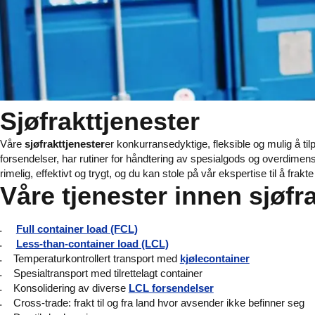
Sjøfrakttjenester
Våre
sjøfrakttjenester
er konkurransedyktige, fleksible og mulig å ti
forsendelser, har rutiner for håndtering av spesialgods og overdimensj
rimelig, effektivt og trygt, og du kan stole på vår ekspertise til å frakt
Våre tjenester innen sjøfr
Full container load (FCL)
Less-than-container load (LCL)
Temperaturkontrollert transport med
kjølecontainer
Spesialtransport med tilrettelagt container
Konsolidering av diverse
LCL forsendelser
Cross-trade: frakt til og fra land hvor avsender ikke befinner seg