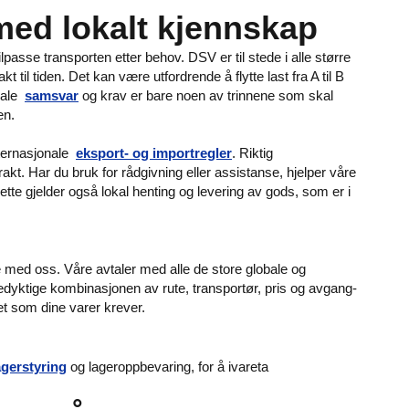
 med lokalt kjennskap
asse transporten etter behov. DSV er til stede i alle større
 til tiden. Det kan være utfordrende å flytte last fra A til B
okale
samsvar
og krav er bare noen av trinnene som skal
nen.
nternasjonale
eksport- og importregler
. Riktig
kt. Har du bruk for rådgivning eller assistanse, hjelper våre
ette gjelder også lokal henting og levering av gods, som er i
 med oss. Våre avtaler med alle de store globale og
edyktige kombinasjonen av rute, transportør, pris og avgang-
et som dine varer krever.
agerstyring
og lageroppbevaring, for å ivareta