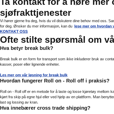
Ta kontakt for å høre mer
sjøfrakttjenester
Vi hører gjerne fra deg, hvis du vil diskutere dine behov med oss. Sa
for deg. Ønsker du mer informasjon, kan du
lese mer om hvordan vi
KONTAKT OSS
Ofte stilte spørsmål om v
Hva betyr break bulk?
Break bulk er en form for transport som ikke inkluderer bruk av contai
kasser, poser eller lignende enheter.
Les mer om vår løsning for break bulk
Hvordan fungerer Roll on - Roll off i praksis?
Roll on - Roll off er en metode for å laste og losse kjøretøy mellom ka
kjørt fra skip på egne hjul eller ved hjelp av en plattform. Man benytt
last og lossing av kran.
Hva innebærer cross trade shipping?