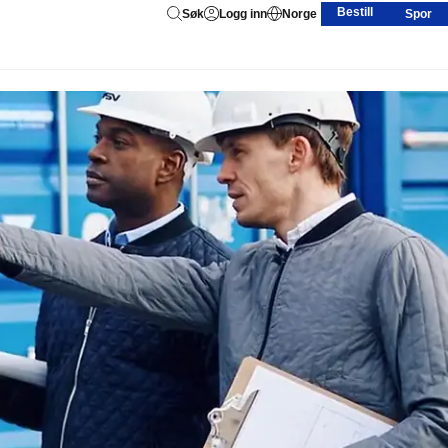
Bestill
Søk
Logg inn
Norge
Spor