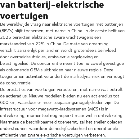
van batterij-elektrische
voertuigen
De wereldwijde vraag naar elektrische voertuigen met batterijen
(BEV's) blijft toenemen, met name in China. In de eerste helft van
2025 bereikten elektrische zware vrachtwagens een
marktaandeel van 22% in China. De mate van omarming
verschilt aanzienlijk per land en wordt grotendeels beïnvloed
door overheidssubsidies, emissievrije regelgeving en
belastingbeleid. De concurrentie neemt toe nu zowel gevestigde
als opkomende OEM's uitbreiden naar nieuwe regio's. Deze
toegenomen activiteit verandert de marktdynamiek en verhoogt
de concurrentie.
De prestaties van voertuigen verbeteren, met name wat betreft
de actieradius. Nieuwe modellen bieden nu een actieradius tot
600 km, waardoor er meer toepassingsmogelijkheden zijn. De
infrastructuur voor megawatt-laadsystemen (MCS) is in
ontwikkeling, momenteel nog beperkt maar wel in ontwikkeling.
Naarmate de beschikbaarheid toeneemt, zal het sneller opladen
ondersteunen, waardoor de bedrijfszekerheid en operationele
efficiëntie van zware elektrische voertuigen verbeteren.