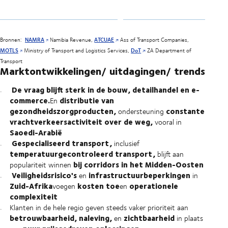
Bronnen:
NAMRA
Namibia Revenue,
ATCUAE
Ass of Transport Companies,
MOTLS
Ministry of Transport and Logistics Services,
DoT
ZA Department of
Transport
Marktontwikkelingen/ uitdagingen/ trends
De vraag blijft sterk in de bouw, detailhandel en e-
commerce.
distributie van
En
gezondheidszorgproducten,
constante
ondersteuning
vrachtverkeersactiviteit over de weg,
vooral in
Saoedi-Arabië
Gespecialiseerd transport,
inclusief
temperatuurgecontroleerd transport,
blijft aan
bij corridors in het Midden-Oosten
populariteit winnen
Veiligheidsrisico's
infrastructuurbeperkingen
en
in
Zuid-Afrika
kosten toe
operationele
voegen
en
complexiteit
Klanten in de hele regio geven steeds vaker prioriteit aan
betrouwbaarheid, naleving,
zichtbaarheid
en
in plaats