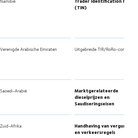
Trader Identification Numbe
Namibië
(TIN)
Verenigde Arabische Emiraten
Uitgebreide TIR/RoRo-corridors
Marktgerelateerde
Saoedi-Arabië
dieselprijzen en
Saudiseringseisen
Handhaving van vergunning
Zuid-Afrika
en verkeersregels