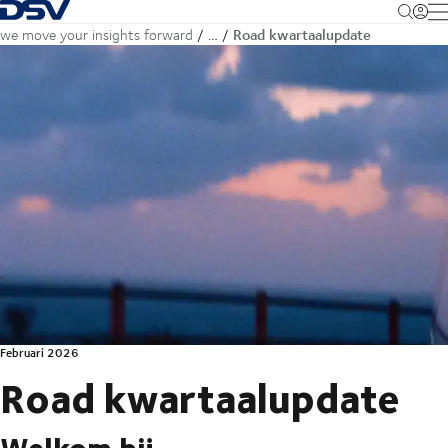
Terug naar startpagina
M
Road kwartaalupdate
we move your insights forward
…
Februari 2026
Road kwartaalupdate
Welkom bij…