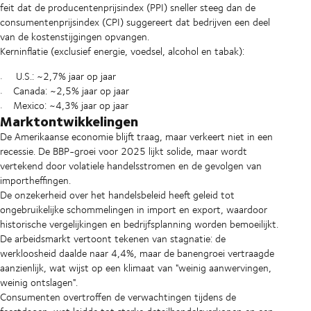
feit dat de producentenprijsindex (PPI) sneller steeg dan de
consumentenprijsindex (CPI) suggereert dat bedrijven een deel
van de kostenstijgingen opvangen.
Kerninflatie (exclusief energie, voedsel, alcohol en tabak):
U.S.: ~2,7% jaar op jaar
Canada: ~2,5% jaar op jaar
Mexico: ~4,3% jaar op jaar
Marktontwikkelingen
De Amerikaanse economie blijft traag, maar verkeert niet in een
recessie. De BBP-groei voor 2025 lijkt solide, maar wordt
vertekend door volatiele handelsstromen en de gevolgen van
importheffingen.
De onzekerheid over het handelsbeleid heeft geleid tot
ongebruikelijke schommelingen in import en export, waardoor
historische vergelijkingen en bedrijfsplanning worden bemoeilijkt.
De arbeidsmarkt vertoont tekenen van stagnatie: de
werkloosheid daalde naar 4,4%, maar de banengroei vertraagde
aanzienlijk, wat wijst op een klimaat van "weinig aanwervingen,
weinig ontslagen".
Consumenten overtroffen de verwachtingen tijdens de