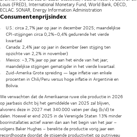
Louis (FRED), International Monetary Fund, World Bank, OECD,
ECLAC. SONAR, Energy Information Administration
Consumentenprijsindex
U.S.: circa 2,7% jaar op jaar in december 2025; maandelijkse
CPI-stijgingen circa 0,2%–0,4% gedurende het vierde
kwartaal
Canada: 2,4% jaar op jaar in december (een stijging ten
opzichte van 2,2% in november)
Mexico: ~3,7% jaar op jaar aan het einde van het jaar;
maandelijkse stijgingen gematigder in het vierde kwartaal.
Zuid-Amerika Grote spreiding — lage inflatie van enkele
procenten in Chili/Peru versus hoge inflatie in Argentinië en
Bolivia.
We verwachten dat de Amerikaanse ruwe olie productie in 2026
op jaarbasis dicht bij het gemiddelde van 2025 zal blijven,
alvorens deze in 2027 met 340.000 vaten per dag (b/d) te
dalen. Hoewel er eind 2025 in de Verenigde Staten 13% minder
boorinstallaties actief waren dan aan het begin van het jaar –
volgens Baker Hughes – bereikte de productie vorig jaar een
recordhoogte doordat de stijgende productiviteit op putniveau