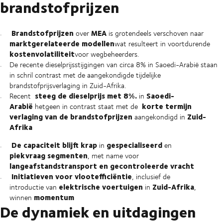
brandstofprijzen
Brandstofprijzen
MEA
over
is grotendeels verschoven naar
marktgerelateerde modellen
wat resulteert in voortdurende
kostenvolatiliteit
voor wegbeheerders.
De recente dieselprijsstijgingen van circa 8% in Saoedi-Arabië staan
in schril contrast met de aangekondigde tijdelijke
brandstofprijsverlaging in Zuid-Afrika.
steeg de dieselprijs met 8%.
Saoedi-
Recent
in
Arabië
korte termijn
hetgeen in contrast staat met de
verlaging van de brandstofprijzen
Zuid-
aangekondigd in
Afrika
De capaciteit blijft krap
gespecialiseerd
in
en
piekvraag segmenten
, met name voor
langeafstandstransport en gecontroleerde vracht
Initiatieven voor vlootefficiëntie
, inclusief de
elektrische voertuigen
Zuid-Afrika
introductie van
in
,
momentum
winnen
De dynamiek en uitdagingen