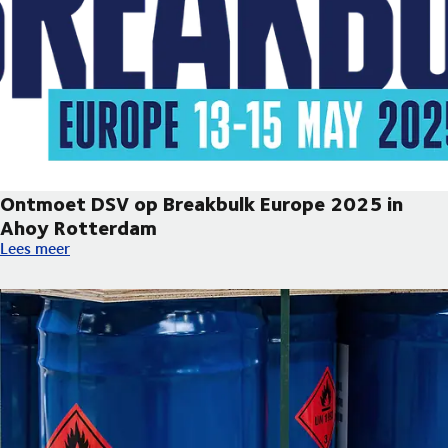
Ontmoet DSV op Breakbulk Europe 2025 in
Ahoy Rotterdam
Ontmoet DSV op Breakbulk Europe 2025 in Ahoy Rotterdam
Lees meer