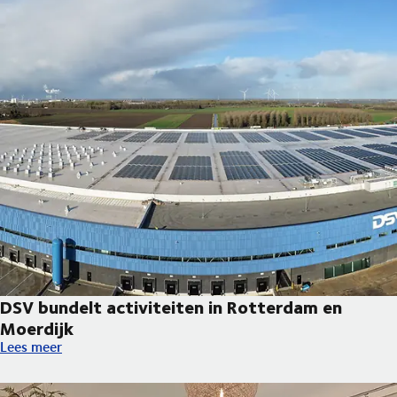
DSV bundelt activiteiten in Rotterdam en
Moerdijk
DSV bundelt activiteiten in Rotterdam en Moerdijk
Lees meer