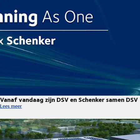
Vanaf vandaag zijn DSV en Schenker samen DSV
Vanaf vandaag zijn DSV en Schenker samen DSV
Lees meer