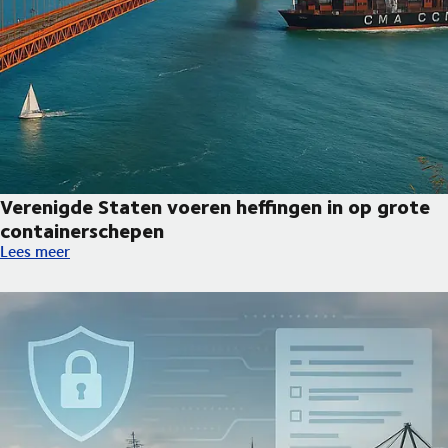
Verenigde Staten voeren heffingen in op grote
containerschepen
Verenigde Staten voeren heffingen in op grote containerschep
Lees meer