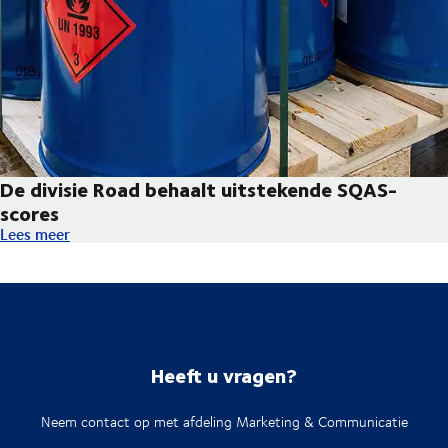
De divisie Road behaalt uitstekende SQAS-
scores
De divisie Road behaalt uitstekende SQAS-scores
Lees meer
Heeft u vragen?
Neem contact op met afdeling Marketing & Communicatie