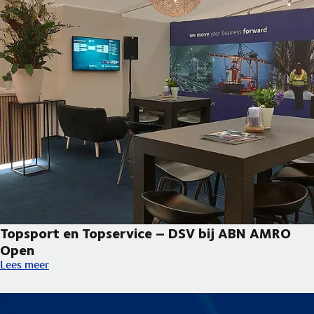
Topsport en Topservice – DSV bij ABN AMRO
Open
Topsport en Topservice – DSV bij ABN AMRO Open
Lees meer