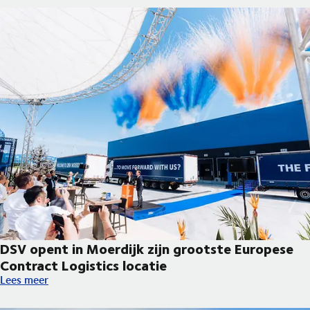
DSV opent in Moerdijk zijn grootste Europese
Contract Logistics locatie
DSV opent in Moerdijk zijn grootste Europese Contract Logistic
Lees meer