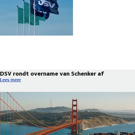
DSV rondt overname van Schenker af
DSV rondt overname van Schenker af
Lees meer