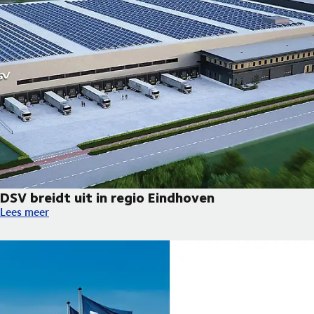
DSV breidt uit in regio Eindhoven
DSV breidt uit in regio Eindhoven
Lees meer