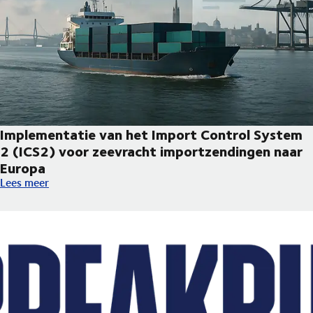
Implementatie van het Import Control System
2 (ICS2) voor zeevracht importzendingen naar
Europa
Implementatie van het Import Control System 2 (ICS2) voor z
Lees meer