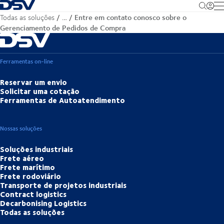
Voltar à página inicial
M
Entre em contato conosco sobre o
Todas as soluções
…
Gerenciamento de Pedidos de Compra
Ferramentas on-line
Reservar um envio
Solicitar uma cotação
Ferramentas de Autoatendimento
Nossas soluções
Soluções industriais
Frete aéreo
Frete marítimo
Frete rodoviário
Transporte de projetos industriais
Contract logistics
Decarbonising Logistics
Todas as soluções