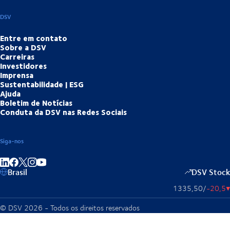
DSV
Entre em contato
Sobre a DSV
Carreiras
Investidores
Imprensa
Sustentabilidade | ESG
Ajuda
Boletim de Notícias
Conduta da DSV nas Redes Sociais
Siga-nos
Partilhar no LinkedIn
Partilhar no Facebook
Partilhar no Instagram
Partilhar no Youtube
Brasil
DSV Stock
1335,50
/
-20,5
▴
© DSV 2026 - Todos os direitos reservados