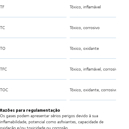
TF
Tóxico, inflamável
TC
Tóxico, corrosivo
TO
Tóxico, oxidante
TFC
Tóxico, inflamável, corrosivo
TOC
Tóxico, oxidante, corrosivo
Razões para regulamentação
Os gases podem apresentar sérios perigos devido à sua
inflamabilidade, potencial como asfixiantes, capacidade de
oxidação e/ou toxicidade ou corrosão.