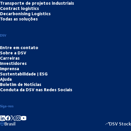
Transporte de projetos industriais
Contract logistics
Decarbonising Logistics
Todas as soluções
DSV
Entre em contato
Sobre a DSV
Carreiras
Investidores
Imprensa
Sustentabilidade | ESG
Ajuda
Boletim de Notícias
Conduta da DSV nas Redes Sociais
Siga-nos
Partilhar no LinkedIn
Partilhar no Facebook
Partilhar no Instagram
Partilhar no Youtube
Brasil
DSV Stock