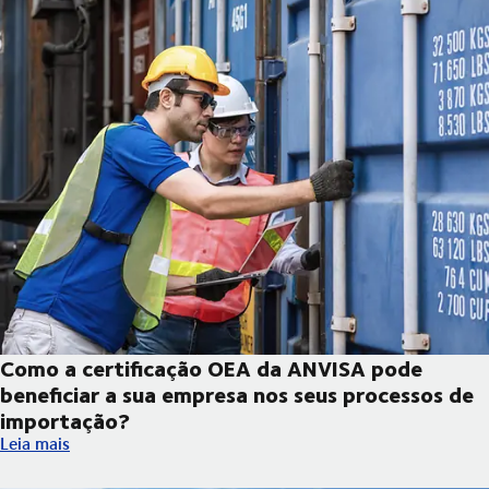
Como a certificação OEA da ANVISA pode
beneficiar a sua empresa nos seus processos de
importação?
Como a certificação OEA da ANVISA pode beneficiar a sua empr
Leia mais