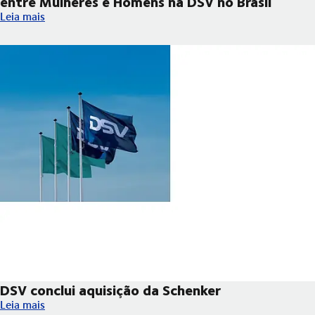
entre Mulheres e Homens na DSV no Brasil
Relatório de Transparência e Igualdade Salarial entre Mulheres
Leia mais
DSV conclui aquisição da Schenker
DSV conclui aquisição da Schenker
Leia mais