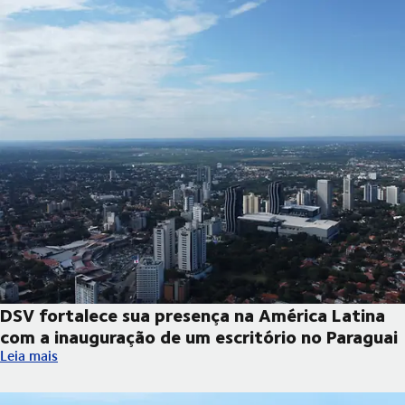
DSV fortalece sua presença na América Latina
com a inauguração de um escritório no Paraguai
DSV fortalece sua presença na América Latina com a inauguraçã
Leia mais