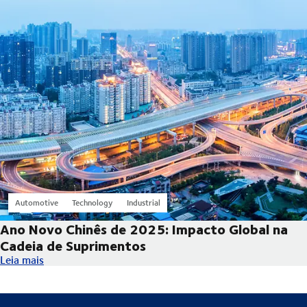
Automotive
Technology
Industrial
Ano Novo Chinês de 2025: Impacto Global na
Cadeia de Suprimentos
Ano Novo Chinês de 2025: Impacto Global na Cadeia de Suprim
Leia mais