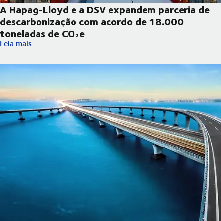
A Hapag-Lloyd e a DSV expandem parceria de
descarbonização com acordo de 18.000
toneladas de CO₂e
A Hapag-Lloyd e a DSV expandem parceria de descarbonização
Leia mais