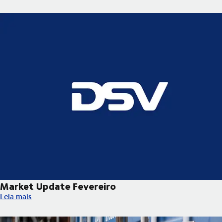
Market Update Fevereiro
Market Update Fevereiro
Leia mais