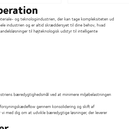
peration
materiale- og teknologiindustrien, der kan tage kompleksiteten ud
ele industrien og er altid skræddersyet til dine behov, hvad
delsløsninger til højteknologisk udstyr til intelligente
dustriens bæredygtighedsmål ved at minimere miljøbelastningen
t forsyningskædeflow gennem konsolidering og skift af
r vi med dig om at udvikle bæredygtige løsninger, der leverer
er