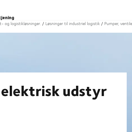
tjening
t- og logistikløsninger.
Løsninger til industriel logistik
Pumper, ventile
elektrisk udstyr