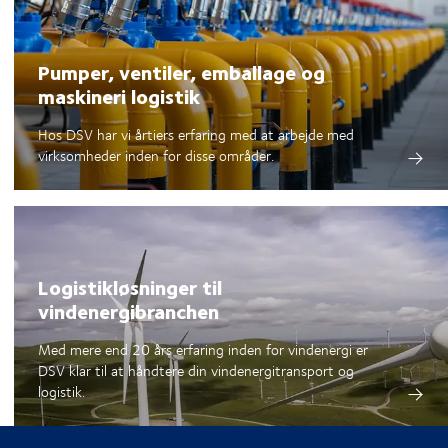
Pumper, ventiler, emballage og
maskineri logistik
Hos DSV har vi årtiers erfaring med at arbejde med
virksomheder inden for disse områder.
Logistikløsninger til
vindenergibranchen
Med mere end 20 års erfaring inden for vindenergi er
DSV klar til at håndtere din vindenergitransport og
logistik.