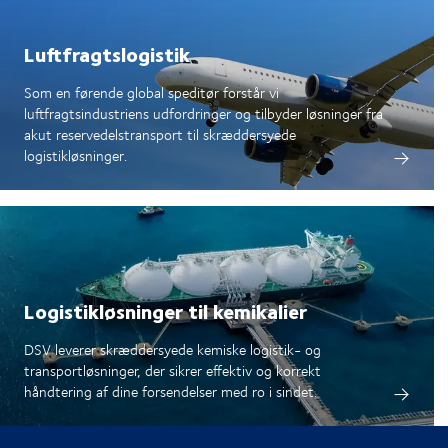
Luftfragtslogistik
Som en førende global speditør forstår vi
luftfragtsindustriens udfordringer og tilbyder løsninger fra
akut reservedelstransport til skræddersyede
logistikløsninger.
Logistikløsninger til kemikalier
DSV leverer skræddersyede kemiske logistik- og
transportløsninger, der sikrer effektiv og korrekt
håndtering af dine forsendelser med ro i sindet.