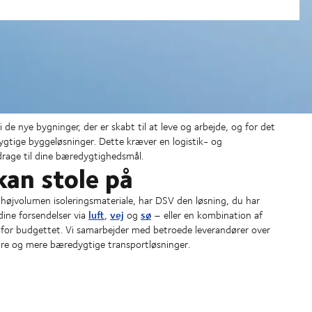
e nye bygninger, der er skabt til at leve og arbejde, og for det
ygtige byggeløsninger. Dette kræver en logistik- og
drage til dine bæredygtighedsmål.
kan stole på
r højvolumen isoleringsmateriale, har DSV den løsning, du har
luft
vej
sø
dine forsendelser via
,
og
– eller en kombination af
en for budgettet. Vi samarbejder med betroede leverandører over
erbare og mere bæredygtige transportløsninger.