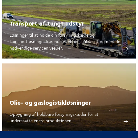
Transport af tungt udstyr
Løsninger til at holde din forsyningskæde og
transportløsninger kørende effektivt, pålideligt og med de
nødvendige serviceniveauer.
Olie- og gaslogistikløsninger
Opbygning af holdbare forsyningskæder for at
understøtte energiproduktionen