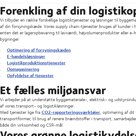
Forenkling af din logistiko
Vi tilbyder en række forskellige logistiktjenester og løsninger til bygge
af din forsyningskæde. Vores supply chain-tjenester bruges af kunder i h
enten det er lageropbevaring til lavværdi, højvolumenprodukter eller e-han
bygninger.
Optimering af forsyningskæden
E-handelsløsninger
Logistikproduktionstjenester
Opmagasinering
Opfyldelse af tjenester
Et fælles miljøansvar
Vi arbejder på at understøtte byggemateriale-, elektrisk- og udstyrsin
af vores transport- og logistikløsninger.
CO2-rapporteringsværktøjer
Med tjenester lige fra
, optimering af di
transportformer, til brug af renere brændstoffer i transport, samarbejde
både din virksomhed og CSR-mål.
Vores grønne logistikydels