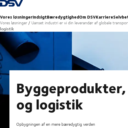
Tilbage til forsiden
Vores løsninger
Indsigt
Bæredygtighed
Om DSV
Karriere
Selvbe
Vores løsninger
Uanset industri er vi din leverandør af globale transpor
logistik
Byggeprodukter, 
og logistik
Opbygningen af en mere bæredygtig verden