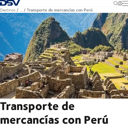
Volver a la página de inicio
M
Transporte de mercancías con Perú
Destinos
…
Transporte de
mercancías con Perú