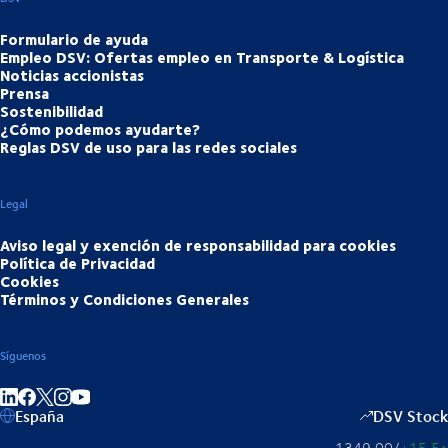
Formulario de ayuda
Empleo DSV: Ofertas empleo en Transporte & Logística
Noticias accionistas
Prensa
Sostenibilidad
¿Cómo podemos ayudarte?
Reglas DSV de uso para las redes sociales
Legal
Aviso legal y exención de responsabilidad para cookies
Política de Privacidad
Cookies
Términos y Condiciones Generales
Síguenos
Compartir en linkedIn
Compartir en Facebook
Compartir en Instagram
Compartir en Youtube
España
DSV Stock
1349,00
/
+15,5
▴