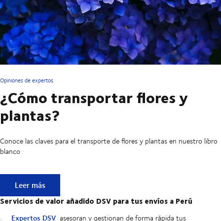
Opiniones de expertos
¿Cómo transportar flores y
plantas?
Conoce las claves para el transporte de flores y plantas en nuestro libro
blanco
¿Cómo transportar flores y plantas?
Leer más
Servicios de valor añadido DSV para tus envíos a Perú
Expertos DSV
asesoran y gestionan de forma rápida tus