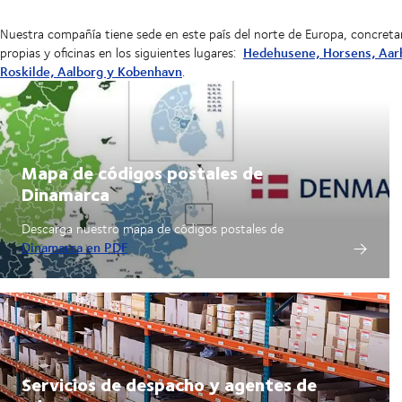
Nuestra compañía tiene sede en este país del norte de Europa, concret
Hedehusene, Horsens, Aarh
propias y oficinas en los siguientes lugares:
Roskilde, Aalborg y Kobenhavn
.
Mapa de códigos postales de
Dinamarca
Descarga nuestro mapa de códigos postales de
Dinamarca en PDF
Servicios de despacho y agentes de