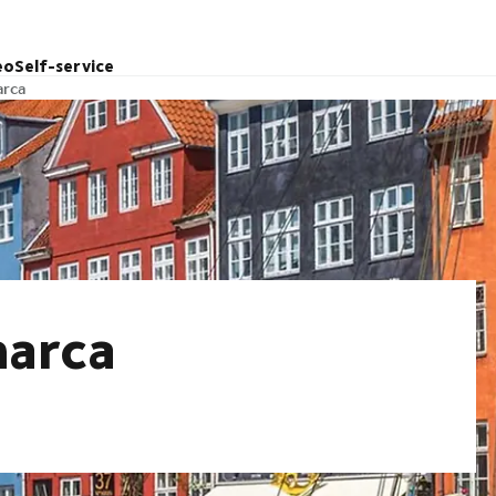
eo
Self-service
arca
marca