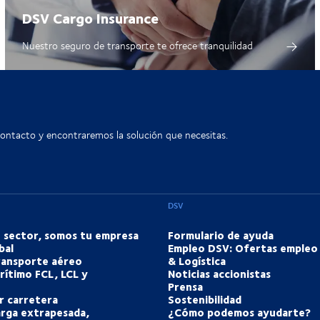
DSV Cargo Insurance
Nuestro seguro de transporte te ofrece tranquilidad
contacto y encontraremos la solución que necesitas.
DSV
u sector, somos tu empresa
Formulario de ayuda
bal
Empleo DSV: Ofertas empleo
transporte aéreo
& Logística
rítimo FCL, LCL y
Noticias accionistas
Prensa
r carretera
Sostenibilidad
arga extrapesada,
¿Cómo podemos ayudarte?