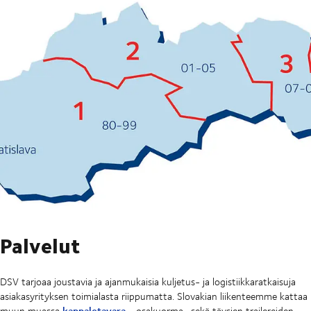
Palvelut
DSV tarjoaa joustavia ja ajanmukaisia kuljetus- ja logistiikkaratkaisuja
asiakasyrityksen toimialasta riippumatta. Slovakian liikenteemme kattaa
kappaletavara-
muun muassa
, osakuorma- sekä täysien trailereiden