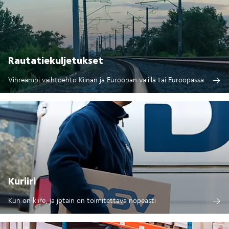
Rautatiekuljetukset
Vihreämpi vaihtoehto Kiinan ja Euroopan välillä tai Euroopassa
Kuriiri
Kun on kiire, ja jotain on toimitettava nopeasti