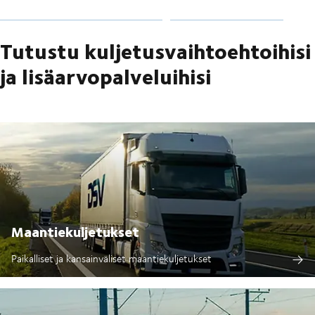
Tutustu kuljetusvaihtoehtoihisi
ja lisäarvopalveluihisi
Maantiekuljetukset
Paikalliset ja kansainväliset maantiekuljetukset