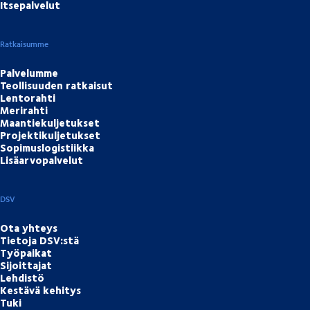
Itsepalvelut
Ratkaisumme
Palvelumme
Teollisuuden ratkaisut
Lentorahti
Merirahti
Maantiekuljetukset
Projektikuljetukset
Sopimuslogistiikka
Lisäarvopalvelut
DSV
Ota yhteys
Tietoja DSV:stä
Työpaikat
Sijoittajat
Lehdistö
Kestävä kehitys
Tuki