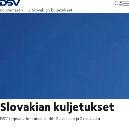
Takaisin kotisivulle
M
Slovakian kuljetukset
Kohdemaat
…
Slovakian kuljetukset
DSV tarjoaa viikottaiset lähdöt Slovakiaan ja Slovakiasta