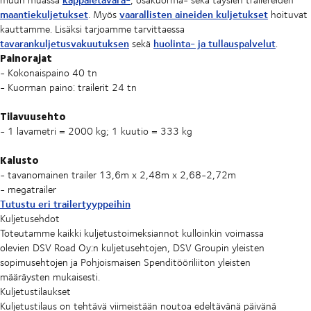
maantiekuljetukset
vaarallisten aineiden kuljetukset
. Myös
hoituvat
kauttamme. Lisäksi tarjoamme tarvittaessa
tavarankuljetusvakuutuksen
huolinta- ja tullauspalvelut
sekä
.
Painorajat
- Kokonaispaino 40 tn
- Kuorman paino: trailerit 24 tn
Tilavuusehto
- 1 lavametri = 2000 kg; 1 kuutio = 333 kg
Kalusto
- tavanomainen trailer 13,6m x 2,48m x 2,68-2,72m
- megatrailer
Tutustu eri trailertyyppeihin
Kuljetusehdot
Toteutamme kaikki kuljetustoimeksiannot kulloinkin voimassa
olevien DSV Road Oy:n kuljetusehtojen, DSV Groupin yleisten
sopimusehtojen ja Pohjoismaisen Spenditööriliiton yleisten
määräysten mukaisesti.
Kuljetustilaukset
Kuljetustilaus on tehtävä viimeistään noutoa edeltävänä päivänä