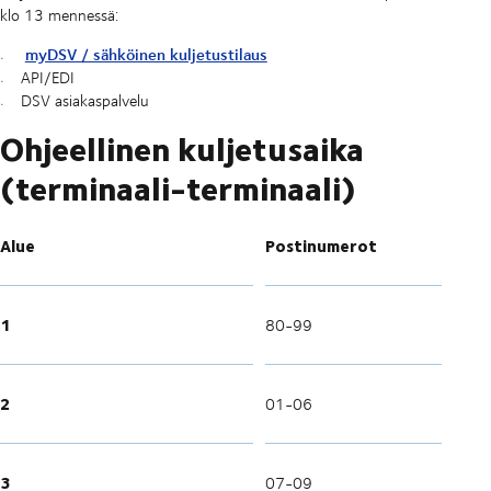
klo 13 mennessä:
myDSV / sähköinen kuljetustilaus
API/EDI
DSV asiakaspalvelu
Ohjeellinen kuljetusaika
(terminaali-terminaali)
Alue
Postinumerot
1
80-99
2
01-06
3
07-09