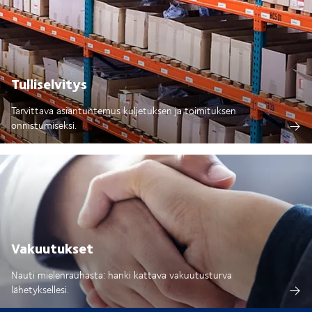
Tulliselvitys
Tarvittava asiantuntemus kuljetuksen ja toimituksen
onnistumiseksi.
Vakuutukset
Nauti mielenrauhasta: hanki kattava vakuutusturva
lähetyksellesi.