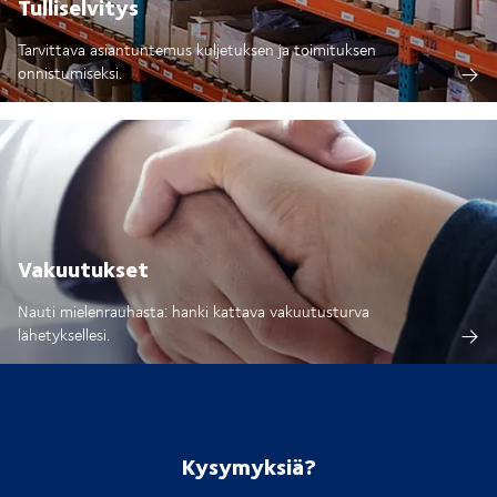
Tulliselvitys
Tarvittava asiantuntemus kuljetuksen ja toimituksen
onnistumiseksi.
Vakuutukset
Nauti mielenrauhasta: hanki kattava vakuutusturva
lähetyksellesi.
Kysymyksiä?