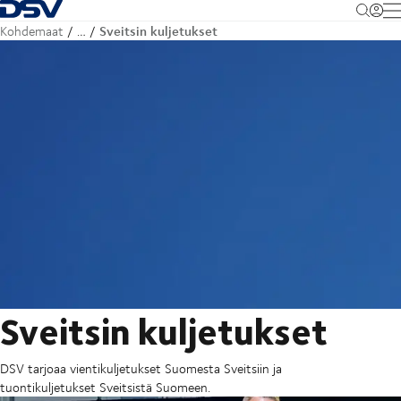
Takaisin kotisivulle
M
Sveitsin kuljetukset
Kohdemaat
…
Sveitsin kuljetukset
DSV tarjoaa vientikuljetukset Suomesta Sveitsiin ja
tuontikuljetukset Sveitsistä Suomeen.