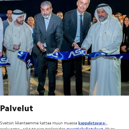
Palvelut
kappaletavara-
Sveitsin liikenteemme kattaa muun muassa
,
maantiekuljetukset
osakuorma- sekä täysien trailereiden
. Myös