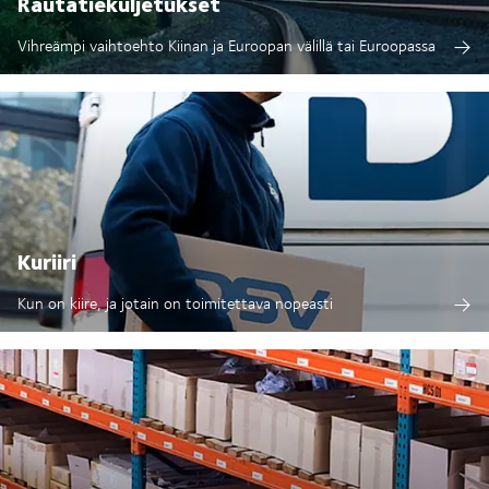
Rautatiekuljetukset
Vihreämpi vaihtoehto Kiinan ja Euroopan välillä tai Euroopassa
Kuriiri
Kun on kiire, ja jotain on toimitettava nopeasti