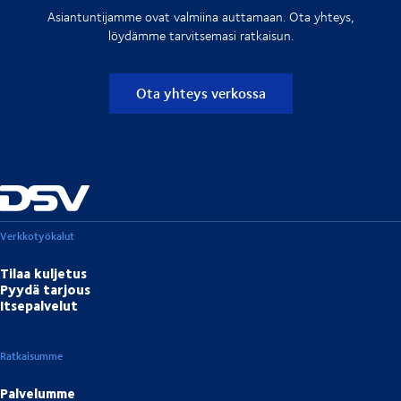
Asiantuntijamme ovat valmiina auttamaan. Ota yhteys,
löydämme tarvitsemasi ratkaisun.
Ota yhteys verkossa
Verkkotyökalut
Tilaa kuljetus
Pyydä tarjous
Itsepalvelut
Ratkaisumme
Palvelumme