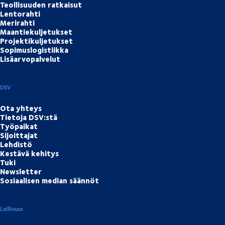
Teollisuuden ratkaisut
Lentorahti
Merirahti
Maantiekuljetukset
Projektikuljetukset
Sopimuslogistiikka
Lisäarvopalvelut
DSV
Ota yhteys
Tietoja DSV:stä
Työpaikat
Sijoittajat
Lehdistö
Kestävä kehitys
Tuki
Newsletter
Sosiaalisen median säännöt
Laillisuus