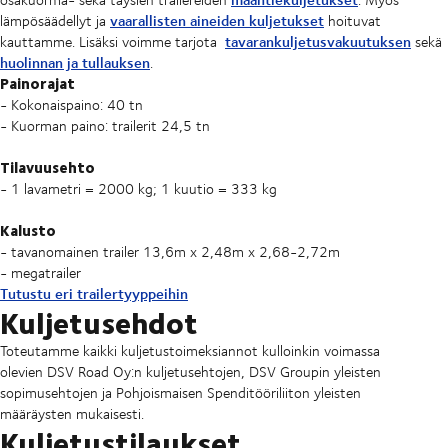
vaarallisten aineiden kuljetukset
lämpösäädellyt ja
hoituvat
tavarankuljetusvakuutuksen
kauttamme. Lisäksi voimme tarjota
sekä
huolinnan ja tullauksen
.
Painorajat
- Kokonaispaino: 40 tn
- Kuorman paino: trailerit 24,5 tn
Tilavuusehto
- 1 lavametri = 2000 kg; 1 kuutio = 333 kg
Kalusto
- tavanomainen trailer 13,6m x 2,48m x 2,68-2,72m
- megatrailer
Tutustu eri trailertyyppeihin
Kuljetusehdot
Toteutamme kaikki kuljetustoimeksiannot kulloinkin voimassa
olevien DSV Road Oy:n kuljetusehtojen, DSV Groupin yleisten
sopimusehtojen ja Pohjoismaisen Spenditööriliiton yleisten
määräysten mukaisesti.
Kuljetustilaukset