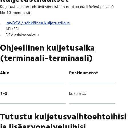
Kuljetustilaus on tehtävä viimeistään noutoa edeltävänä päivänä
klo 13 mennessä:
myDSV / sähköinen kuljetustilaus
API/EDI
DSV asiakaspalvelu
Ohjeellinen kuljetusaika
(terminaali-terminaali)
Alue
Postinumerot
1-5
koko maa
Tutustu kuljetusvaihtoehtoihisi
ja lisäarvopalveluihisi