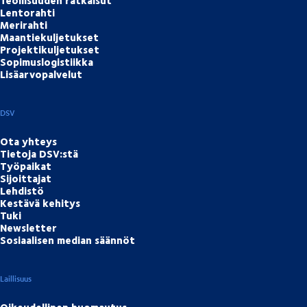
Lentorahti
Merirahti
Maantiekuljetukset
Projektikuljetukset
Sopimuslogistiikka
Lisäarvopalvelut
DSV
Ota yhteys
Tietoja DSV:stä
Työpaikat
Sijoittajat
Lehdistö
Kestävä kehitys
Tuki
Newsletter
Sosiaalisen median säännöt
Laillisuus
Oikeudellinen huomautus