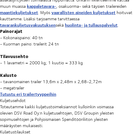
kappaletavara-
muun muassa
, osakuorma- sekä täysien trailereiden
maantiekuljetukset
vaarallisten aineiden kuljetukset
. Myös
hoituvat
kauttamme. Lisäksi tarjoamme tarvittaessa
tavarankuljetusvakuutuksen
huolinta- ja tullauspalvelut
sekä
.
Painorajat
- Kokonaispaino: 40 tn
- Kuorman paino: trailerit 24 tn
Tilavuusehto
- 1 lavametri = 2000 kg; 1 kuutio = 333 kg
Kalusto
- tavanomainen trailer 13,6m x 2,48m x 2,68-2,72m
- megatrailer
Tutustu eri trailertyyppeihin
Kuljetusehdot
Toteutamme kaikki kuljetustoimeksiannot kulloinkin voimassa
olevien DSV Road Oy:n kuljetusehtojen, DSV Groupin yleisten
sopimusehtojen ja Pohjoismaisen Spenditööriliiton yleisten
määräysten mukaisesti.
Kuljetustilaukset