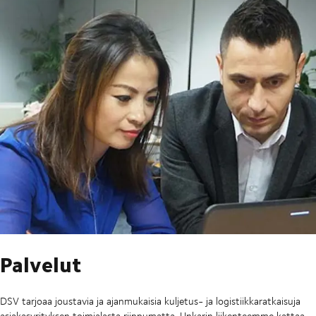
Palvelut
DSV tarjoaa joustavia ja ajanmukaisia kuljetus- ja logistiikkaratkaisuja
asiakasyrityksen toimialasta riippumatta. Unkarin liikenteemme kattaa