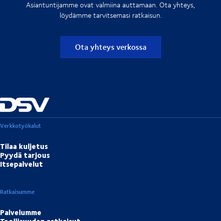
Asiantuntijamme ovat valmiina auttamaan. Ota yhteys,
löydämme tarvitsemasi ratkaisun.
Ota yhteys verkossa
Verkkotyökalut
Tilaa kuljetus
Pyydä tarjous
Itsepalvelut
Ratkaisumme
Palvelumme
Teollisuuden ratkaisut