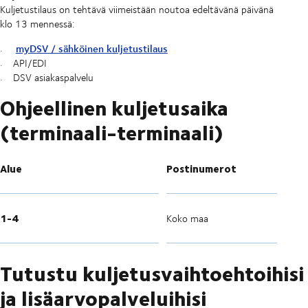
Kuljetustilaus on tehtävä viimeistään noutoa edeltävänä päivänä
klo 13 mennessä:
myDSV / sähköinen kuljetustilaus
API/EDI
DSV asiakaspalvelu
Ohjeellinen kuljetusaika
(terminaali-terminaali)
Alue
Postinumerot
1-4
Koko maa
Tutustu kuljetusvaihtoehtoihisi
ja lisäarvopalveluihisi