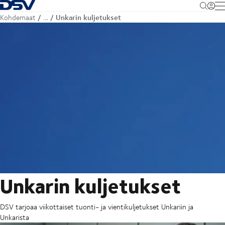
Takaisin kotisivulle
M
Unkarin kuljetukset
Kohdemaat
…
Unkarin kuljetukset
DSV tarjoaa viikottaiset tuonti- ja vientikuljetukset Unkariin ja
Unkarista