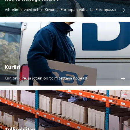
Vihreämpi vaihtoehto Kiinan ja Euroopan välillä tai Euroopassa
Kuriiri
Kun on kiire, ja jotain on toimitettava nopeasti
Tulliselvitys