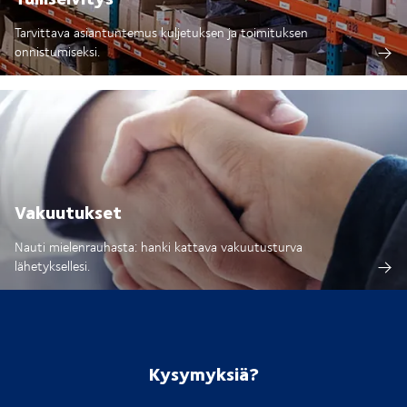
Tarvittava asiantuntemus kuljetuksen ja toimituksen
onnistumiseksi.
Vakuutukset
Nauti mielenrauhasta: hanki kattava vakuutusturva
lähetyksellesi.
Kysymyksiä?