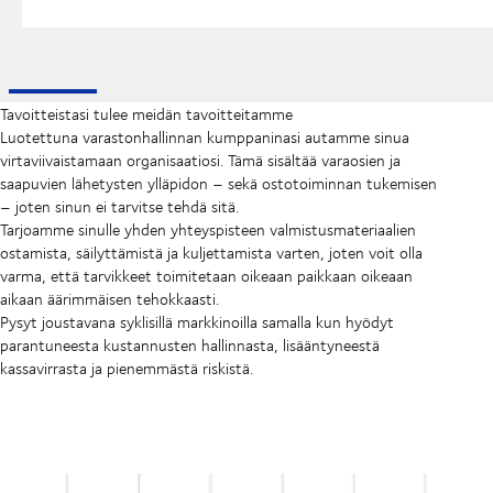
Tavoitteistasi tulee meidän tavoitteitamme
Luotettuna varastonhallinnan kumppaninasi autamme sinua
virtaviivaistamaan organisaatiosi. Tämä sisältää varaosien ja
saapuvien lähetysten ylläpidon – sekä ostotoiminnan tukemisen
– joten sinun ei tarvitse tehdä sitä.
Tarjoamme sinulle yhden yhteyspisteen valmistusmateriaalien
ostamista, säilyttämistä ja kuljettamista varten, joten voit olla
varma, että tarvikkeet toimitetaan oikeaan paikkaan oikeaan
aikaan äärimmäisen tehokkaasti.
Pysyt joustavana syklisillä markkinoilla samalla kun hyödyt
parantuneesta kustannusten hallinnasta, lisääntyneestä
kassavirrasta ja pienemmästä riskistä.