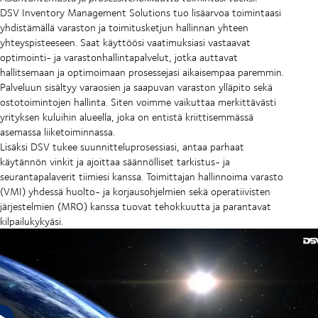
DSV Inventory Management Solutions tuo lisäarvoa toimintaasi
yhdistämällä varaston ja toimitusketjun hallinnan yhteen
yhteyspisteeseen. Saat käyttöösi vaatimuksiasi vastaavat
optimointi- ja varastonhallintapalvelut, jotka auttavat
hallitsemaan ja optimoimaan prosessejasi aikaisempaa paremmin.
Palveluun sisältyy varaosien ja saapuvan varaston ylläpito sekä
ostotoimintojen hallinta. Siten voimme vaikuttaa merkittävästi
yrityksen kuluihin alueella, joka on entistä kriittisemmässä
asemassa liiketoiminnassa.
Lisäksi DSV tukee suunnitteluprosessiasi, antaa parhaat
käytännön vinkit ja ajoittaa säännölliset tarkistus- ja
seurantapalaverit tiimiesi kanssa. Toimittajan hallinnoima varasto
(VMI) yhdessä huolto- ja korjausohjelmien sekä operatiivisten
järjestelmien (MRO) kanssa tuovat tehokkuutta ja parantavat
kilpailukykyäsi.