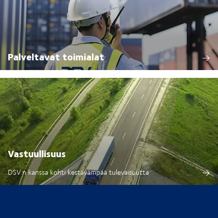
Palveltavat toimialat
Vastuullisuus
DSV:n kanssa kohti kestävämpää tulevaisuutta