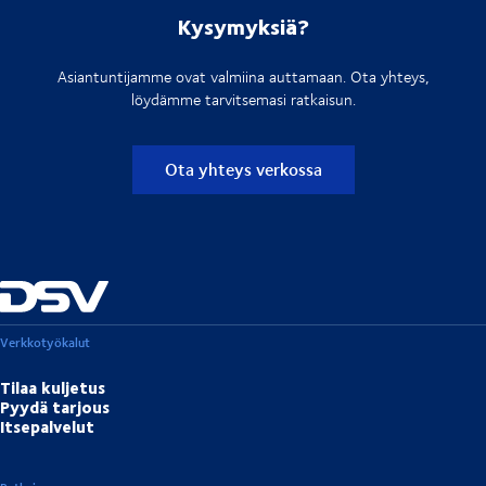
Kysymyksiä?
Asiantuntijamme ovat valmiina auttamaan. Ota yhteys,
löydämme tarvitsemasi ratkaisun.
Ota yhteys verkossa
Verkkotyökalut
Tilaa kuljetus
Pyydä tarjous
Itsepalvelut