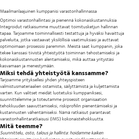
Maailmanlaajuinen kumppanisi varastonhallinnassa
Optimoi varastonhallintasi ja pienennä kokonaiskustannuksia
Integroidut ratkaisumme muuttavat toimitusketjun hallinnan
tapaa. Tarjoamme toiminnallisesti testattuja ja hyväksi havaittuja
palveluita, jotka vastaavat yksilöllisiä vaatimuksiasi ja auttavat
optimoimaan prosessisi paremmin. Meistä saat kumppanin, joka
tekee kanssasi tiivistä yhteistyötä toiminnan tehostamiseksi ja
kokonaiskustannusten alentamiseksi, mikä auttaa yritystäsi
kasvamaan ja menestymään.
Miksi tehdä yhteistyötä kanssamme?
Tarjoamme yrityksellesi yhden yhteyspisteen
valmistusmateriaalien ostamista, säilyttämistä ja kuljettamista
varten. Kun valitset meidät luotetuksi kumppaniksesi,
suunnittelemme ja toteutamme prosessit organisaation
tehokkuuden saavuttamiseksi, riskiprofiilin pienentämiseksi ja
kustannusten vähentämiseksi. Nämä ratkaisut parantavat
varastonhallintaratkaisusi (IMS) kokonaistehokkuutta.
Mitä teemme?
Suunnittelu, osto, talous ja hallinta: hoidamme kaiken