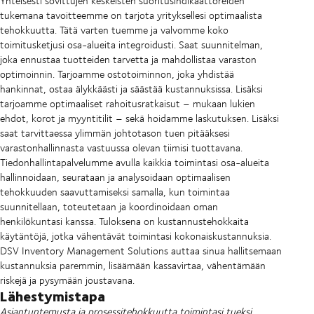
Yhteisesti sovittujen keskeisten suoritusindikaattoreiden
tukemana tavoitteemme on tarjota yrityksellesi optimaalista
tehokkuutta. Tätä varten tuemme ja valvomme koko
toimitusketjusi osa-alueita integroidusti. Saat suunnitelman,
joka ennustaa tuotteiden tarvetta ja mahdollistaa varaston
optimoinnin. Tarjoamme ostotoiminnon, joka yhdistää
hankinnat, ostaa älykkäästi ja säästää kustannuksissa. Lisäksi
tarjoamme optimaaliset rahoitusratkaisut – mukaan lukien
ehdot, korot ja myyntitilit – sekä hoidamme laskutuksen. Lisäksi
saat tarvittaessa ylimmän johtotason tuen pitääksesi
varastonhallinnasta vastuussa olevan tiimisi tuottavana.
Tiedonhallintapalvelumme avulla kaikkia toimintasi osa-alueita
hallinnoidaan, seurataan ja analysoidaan optimaalisen
tehokkuuden saavuttamiseksi samalla, kun toimintaa
suunnitellaan, toteutetaan ja koordinoidaan oman
henkilökuntasi kanssa. Tuloksena on kustannustehokkaita
käytäntöjä, jotka vähentävät toimintasi kokonaiskustannuksia.
DSV Inventory Management Solutions auttaa sinua hallitsemaan
kustannuksia paremmin, lisäämään kassavirtaa, vähentämään
riskejä ja pysymään joustavana.
Lähestymistapa
Asiantuntemusta ja prosessitehokkuutta toimintasi tueksi.