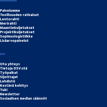
Ratkaisumme
Palvelumme
Teollisuuden ratkaisut
Lentorahti
Merirahti
Maantiekuljetukset
Projektikuljetukset
Sopimuslogistiikka
Lisäarvopalvelut
DSV
Ota yhteys
Tietoja DSV:stä
Työpaikat
Sijoittajat
Lehdistö
Kestävä kehitys
Tuki
Newsletter
Sosiaalisen median säännöt