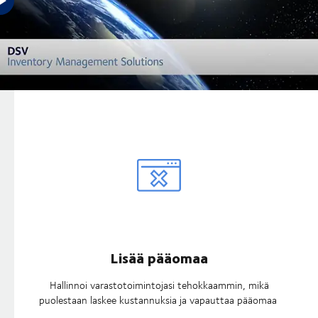
Edut
Lisää pääomaa
Hallinnoi varastotoimintojasi tehokkaammin, mikä
puolestaan laskee kustannuksia ja vapauttaa pääomaa