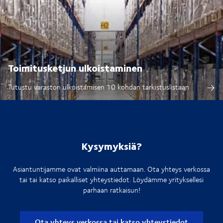
Toimitusketjun ulkoistaminen
Tutustu varaston ulkoistamisen 10 kohdan tarkistuslistaan
Kysymyksiä?
Asiantuntijamme ovat valmiina auttamaan. Ota yhteys verkossa
tai tai katso paikalliset yhteystiedot. Löydämme yrityksellesi
parhaan ratkaisun!
Ota yhteys verkossa tai katso yhteystiedot