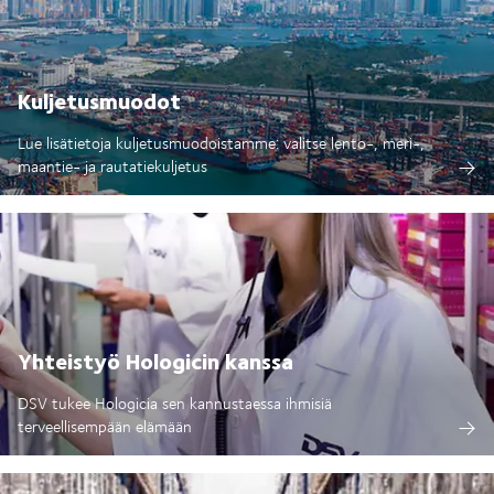
Kuljetusmuodot
Lue lisätietoja kuljetusmuodoistamme: valitse lento-, meri-,
maantie- ja rautatiekuljetus
Yhteistyö Hologicin kanssa
DSV tukee Hologicia sen kannustaessa ihmisiä
terveellisempään elämään