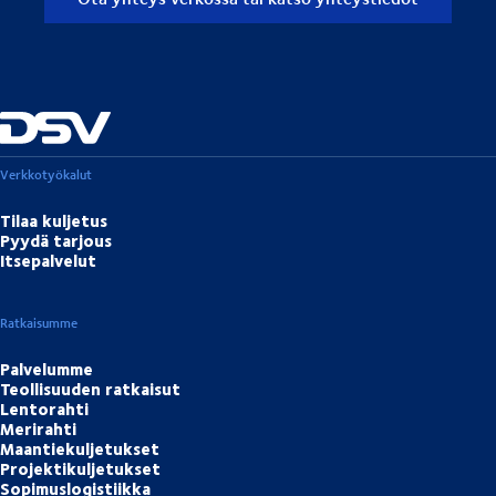
Verkkotyökalut
Tilaa kuljetus
Pyydä tarjous
Itsepalvelut
Ratkaisumme
Palvelumme
Teollisuuden ratkaisut
Lentorahti
Merirahti
Maantiekuljetukset
Projektikuljetukset
Sopimuslogistiikka