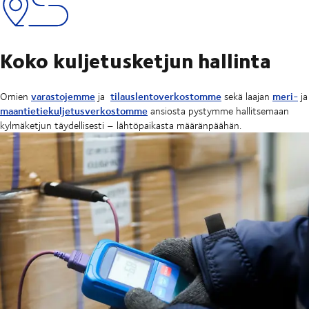
Koko kuljetusketjun hallinta
varastojemme
tilauslentoverkostomme
meri-
Omien
ja
sekä laajan
ja
maantietiekuljetusverkostomme
ansiosta pystymme hallitsemaan
kylmäketjun täydellisesti – lähtöpaikasta määränpäähän.