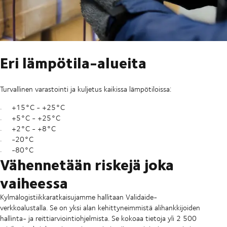
Eri lämpötila-alueita
Turvallinen varastointi ja kuljetus kaikissa lämpötiloissa:
+15°C - +25°C
+5°C - +25°C
+2°C - +8°C
-20°C
-80°C
Vähennetään riskejä joka
vaiheessa
Kylmälogistiikkaratkaisujamme hallitaan Validaide-
verkkoalustalla. Se on yksi alan kehittyneimmistä alihankkijoiden
hallinta- ja reittiarviointiohjelmista. Se kokoaa tietoja yli 2 500