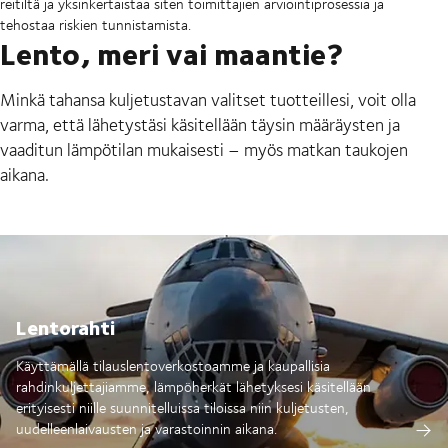
reitiltä ja yksinkertaistaa siten toimittajien arviointiprosessia ja
tehostaa riskien tunnistamista.
Lento, meri vai maantie?
Minkä tahansa kuljetustavan valitset tuotteillesi, voit olla
varma, että lähetystäsi käsitellään täysin määräysten ja
vaaditun lämpötilan mukaisesti – myös matkan taukojen
aikana.
Lentorahti
Käyttämällä tilauslentoverkostoamme ja kaupallisia
rahdinkuljettajiamme, lämpöherkät lähetyksesi käsitellään
erityisesti niille suunnitelluissa tiloissa niin kuljetusten,
uudelleenlaivausten ja varastoinnin aikana.