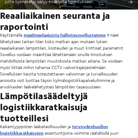
jotta kylmäketju säilyy noudosta toimitukseen.
Reaaliaikainen seuranta ja
raportointi
maailmanlaajuista hallintasovellustamme
Käyttämällä
näet
lähetyksesi tarkan tilan koko matkan ajan mukaan lukien
reaaliaikaisen lämpötilan, kosteuden ja muut kriittiset parametrit.
Sovellus voidaan määrittää lähettämään sinulle ilmoituksen
mahdollisista lämpötilan muutoksista matkan aikana. Se voidaan
myös liittää mihin tahansa CCTV-valvontajärjestelmään.
Sovelluksen kautta toteutettavan valvonnan ja turvallisuuden
ansiosta voit luottaa täysin kylmälogistiikkapalveluihimme ja
arvokkaiden lääkelähetystesi lämpötilan tasaisuuteen.
Lämpötilasäädeltyjä
logistiikkaratkaisuja
tuotteillesi
terveydenhuollon
Kaikentyyppisten lääketeollisuuden ja
logistiikkaratkaisujen
asiantuntijoina voimme räätälöidä juuri