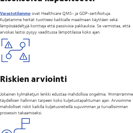
Varastotilamme
ovat Healthcare QMS- ja GDP-sertifioituja.
Kuljetamme herkät tuotteesi kaikkialle maailmaan käyttäen sekä
lämpösäädeltyjä kontteja että passiivisia pakkauksia. Se varmistaa, että
arvokas lastisi pysyy vaaditussa lämpötilassa koko ajan.
Riskien arviointi
Jokainen kylmäketjun lenkki edustaa mahdollisia ongelmia. Ymmärrämme
täydellisen hallinnan tarpeen koko kuljetustapahtuman ajan. Arvioimme
mahdolliset riskit kaikilla kuljetusreiteillä sujuvimman ja turvallisimman
prosessin takaamiseksi.