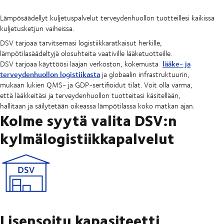
Lämpösäädellyt kuljetuspalvelut terveydenhuollon tuotteillesi kaikissa
kuljetusketjun vaiheissa.
DSV tarjoaa tarvitsemasi logistiikkaratkaisut herkille,
lämpötilasäädeltyjä olosuhteita vaativille lääketuotteille.
lääke- ja
DSV tarjoaa käyttöösi laajan verkoston, kokemusta
terveydenhuollon logistiikasta
ja globaalin infrastruktuurin,
mukaan lukien QMS- ja GDP-sertifioidut tilat. Voit olla varma,
että lääkkeitäsi ja terveydenhuollon tuotteitasi käsitellään,
hallitaan ja säilytetään oikeassa lämpötilassa koko matkan ajan.
Kolme syytä valita DSV:n
kylmälogistiikkapalvelut
Lisensoitu kapasiteetti