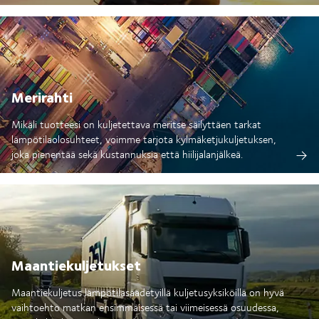
Merirahti
Mikäli tuotteesi on kuljetettava meritse säilyttäen tarkat
lämpötilaolosuhteet, voimme tarjota kylmäketjukuljetuksen,
joka pienentää sekä kustannuksia että hiilijalanjälkeä.
Maantiekuljetukset
Maantiekuljetus lämpötilasäädetyillä kuljetusyksiköillä on hyvä
vaihtoehto matkan ensimmäisessä tai viimeisessä osuudessa,