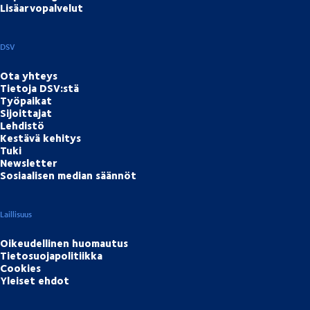
Lisäarvopalvelut
DSV
Ota yhteys
Tietoja DSV:stä
Työpaikat
Sijoittajat
Lehdistö
Kestävä kehitys
Tuki
Newsletter
Sosiaalisen median säännöt
Laillisuus
Oikeudellinen huomautus
Tietosuojapolitiikka
Cookies
Yleiset ehdot