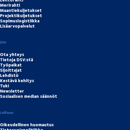
Merirahti
Maantiekuljetukset
Projektikuljetukset
Sopimuslogistiikka
Lisäarvopalvelut
DSV
Ota yhteys
Tietoja DSV:stä
Työpaikat
Sijoittajat
Lehdistö
Kestävä kehitys
Tuki
Newsletter
Sosiaalisen median säännöt
Laillisuus
Oikeudellinen huomautus
Tietosuojapolitiikka