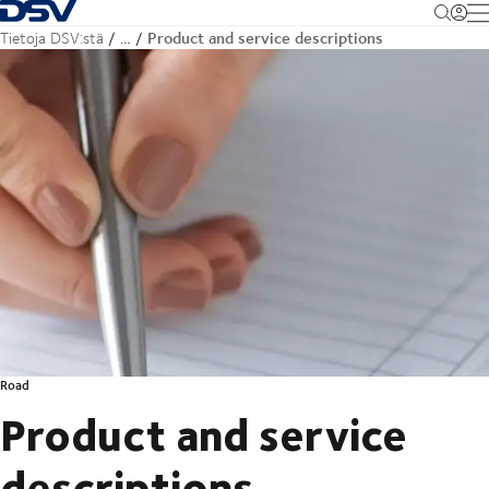
Takaisin kotisivulle
M
Product and service descriptions
Tietoja DSV:stä
…
Road
Product and service
descriptions