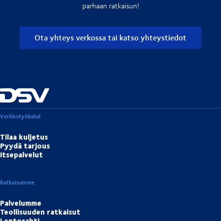
parhaan ratkaisun!
Ota yhteys verkossa tai katso yhteystiedot
Verkkotyökalut
Tilaa kuljetus
Pyydä tarjous
Itsepalvelut
Ratkaisumme
Palvelumme
Teollisuuden ratkaisut
Lentorahti