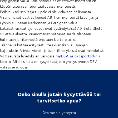
Perpignanin välillä. Tällä hetkellä palot estävät moottoritien
käytön Espanjaan suuntautuvassa liikenteessä.
Poikkeuksellisen laaja tulipalo ei ole vieläkään hallinnassa.
Viranomaiset ovat sulkeneet A9-tien liikenteeltä Espanjan ja
Lyonin suuntaan Narbonnen ja Perpignan välillä.
Lukuisat raskaat ajoneuvot ovat pysähdyksissä A9-tiellä lähellä
suljettua aluetta. Viranomaiset yrittävät saada tilanteen
hallintaan ja liikennettä ohjataan kiertoreiteille.
Tilanne vaikuttaa erityisesti Etelä-Ranskan ja Espanjan
kuljetuksiin. Viiveet vienti- ja tuontilähetyksissä ovat mahdollisia.
myDSV-asiakasportaalin
Voit seurata lähetyksiäsi verkossa
kautta. Mikäli sinulla on kysyttävää, ota yhteys omaan DSV-
yhteyshenkilöösi.
Onko sinulla jotain kysyttävää tai
tarvitsetko apua?
Ota meihin yhteyttä