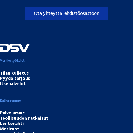
Ota yhteyttä lehdistöosastoon
Verkkotyökalut
Tilaa kuljetus
Pyydä tarjous
Itsepalvelut
Ratkaisumme
Palvelumme
Teollisuuden ratkaisut
Lentorahti
Merirahti