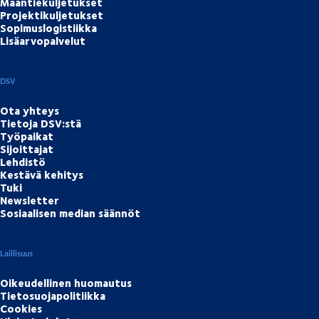
Maantiekuljetukset
Projektikuljetukset
Sopimuslogistiikka
Lisäarvopalvelut
DSV
Ota yhteys
Tietoja DSV:stä
Työpaikat
Sijoittajat
Lehdistö
Kestävä kehitys
Tuki
Newsletter
Sosiaalisen median säännöt
Laillisuus
Oikeudellinen huomautus
Tietosuojapolitiikka
Cookies