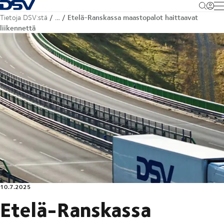
Takaisin kotisivulle
M
Etelä-Ranskassa maastopalot haittaavat
Tietoja DSV:stä
…
liikennettä
10.7.2025
Etelä-Ranskassa