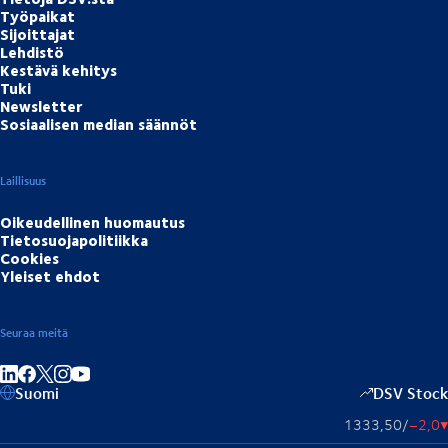
Työpaikat
Sijoittajat
Lehdistö
Kestävä kehitys
Tuki
Newsletter
Sosiaalisen median säännöt
Laillisuus
Oikeudellinen huomautus
Tietosuojapolitiikka
Cookies
Yleiset ehdot
Seuraa meitä
Jaa linkedInissä
Jaa Facebookissa
Jaa Instagramissa
Jaa Youtubessa
Suomi
DSV Stock
1333,50
/
−2,0
▴