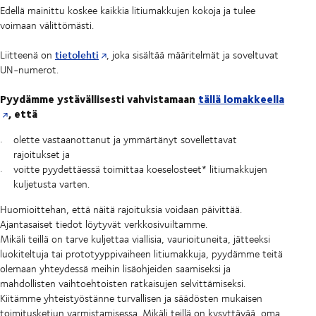
Edellä mainittu koskee kaikkia litiumakkujen kokoja ja tulee
voimaan välittömästi.
tietolehti
Liitteenä on
, joka sisältää määritelmät ja soveltuvat
UN-numerot.
Pyydämme ystävällisesti vahvistamaan
tällä lomakkeella
, että
olette vastaanottanut ja ymmärtänyt sovellettavat
rajoitukset ja
voitte pyydettäessä toimittaa koeselosteet* litiumakkujen
kuljetusta varten.
Huomioittehan, että näitä rajoituksia voidaan päivittää.
Ajantasaiset tiedot löytyvät verkkosivuiltamme.
Mikäli teillä on tarve kuljettaa viallisia, vaurioituneita, jätteeksi
luokiteltuja tai prototyyppivaiheen litiumakkuja, pyydämme teitä
olemaan yhteydessä meihin lisäohjeiden saamiseksi ja
mahdollisten vaihtoehtoisten ratkaisujen selvittämiseksi.
Kiitämme yhteistyöstänne turvallisen ja säädösten mukaisen
toimitusketjun varmistamisessa. Mikäli teillä on kysyttävää, oma