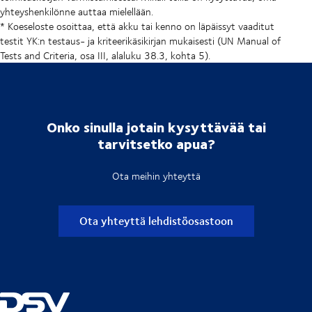
yhteyshenkilönne auttaa mielellään.
* Koeseloste osoittaa, että akku tai kenno on läpäissyt vaaditut
testit YK:n testaus- ja kriteerikäsikirjan mukaisesti (UN Manual of
Tests and Criteria, osa III, alaluku 38.3, kohta 5).
Onko sinulla jotain kysyttävää tai
tarvitsetko apua?
Ota meihin yhteyttä
Ota yhteyttä lehdistöosastoon