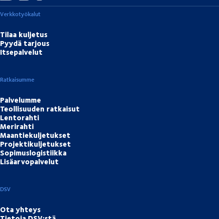
Verkkotyökalut
Tilaa kuljetus
Pyydä tarjous
Itsepalvelut
Ratkaisumme
Palvelumme
Teollisuuden ratkaisut
Lentorahti
Merirahti
Maantiekuljetukset
Projektikuljetukset
Sopimuslogistiikka
Lisäarvopalvelut
DSV
Ota yhteys
Tietoja DSV:stä