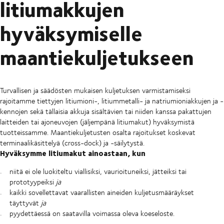
litiumakkujen
hyväksymiselle
maantiekuljetukseen
Turvallisen ja säädösten mukaisen kuljetuksen varmistamiseksi
rajoitamme tiettyjen litiumioni-, litiummetalli- ja natriumioniakkujen ja -
kennojen sekä tällaisia akkuja sisältävien tai niiden kanssa pakattujen
laitteiden tai ajoneuvojen (jäljempänä litiumakut) hyväksymistä
tuotteissamme. Maantiekuljetusten osalta rajoitukset koskevat
terminaalikäsittelyä (cross-dock) ja -säilytystä.
Hyväksymme litiumakut ainoastaan, kun
niitä ei ole luokiteltu viallisiksi, vaurioituneiksi, jätteiksi tai
prototyypeiksi
ja
kaikki sovellettavat vaarallisten aineiden kuljetusmääräykset
täyttyvät
ja
pyydettäessä on saatavilla voimassa oleva koeseloste.