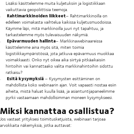
Lisäksi käsittelemme muita kuljetuksiin ja logistiikkaan
vaikuttavia geopoliittisia teemoja.
Rahtimarkkinoiden liikkeet
– Rahtimarkkinoilla on
edelleen voimakasta vaihtelua kaikissa kuljetusmuodoissa.
Käymme läpi, mitä markkinoilla juuri nyt tapahtuu, ja
tarkastelemme myös tulevaisuuden näkymiä.
Epävarmuuden hallinta
– Markkinawebinaareissa
käsittelemme aina myös sitä, miten toimia
logistiikkaympäristössä, jota jatkuva epävarmuus muokkaa
voimakkaasti. Onko nyt oikea aika siirtyä pitkäaikaisiin
hintoihin vai kannattaako valita markkinahintoihin sidottu
ratkaisu?
Esitä kysymyksiä
– Kysymysten esittäminen on
mahdollista koko webinaarin ajan. Voit vapaasti nostaa esiin
aiheita, mistä haluat kuulla lisää, ja asiantuntijapaneelimme
pyrkii vastaamaan mahdollisimman moneen kysymykseesi.
Miksi kannattaa osallistua?
Jos vastaat yrityksesi toimitusketjuista, webinaari tarjoaa
arvokkaita näkemyksiä, jotka auttavat: