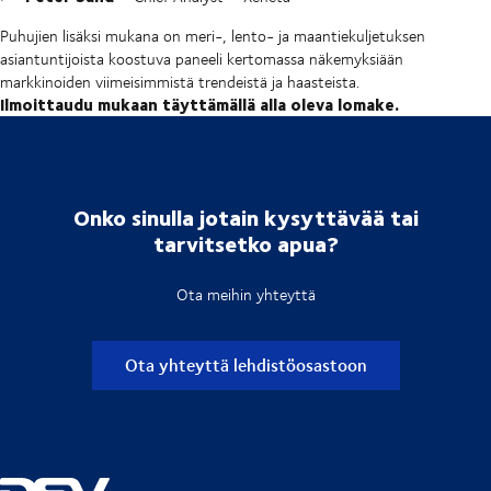
Puhujien lisäksi mukana on meri-, lento- ja maantiekuljetuksen
asiantuntijoista koostuva paneeli kertomassa näkemyksiään
markkinoiden viimeisimmistä trendeistä ja haasteista.
Ilmoittaudu mukaan täyttämällä alla oleva lomake.
Onko sinulla jotain kysyttävää tai
tarvitsetko apua?
Ota meihin yhteyttä
Ota yhteyttä lehdistöosastoon