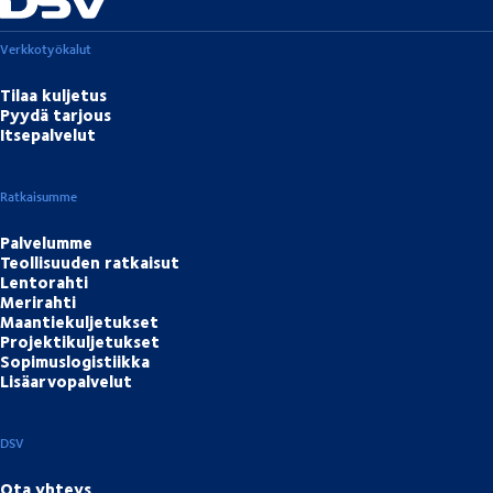
Verkkotyökalut
Tilaa kuljetus
Pyydä tarjous
Itsepalvelut
Ratkaisumme
Palvelumme
Teollisuuden ratkaisut
Lentorahti
Merirahti
Maantiekuljetukset
Projektikuljetukset
Sopimuslogistiikka
Lisäarvopalvelut
DSV
Ota yhteys