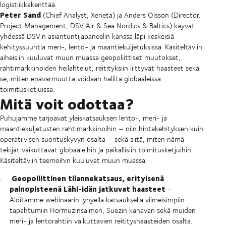
logistiikkakenttää.
Peter Sand
(Chief Analyst, Xeneta) ja Anders Olsson (Director,
Project Management, DSV Air & Sea Nordics & Baltics) käyvät
yhdessä DSV:n asiantuntijapaneelin kanssa läpi keskeisiä
kehityssuuntia meri-, lento- ja maantiekuljetuksissa. Käsiteltäviin
aiheisiin kuuluvat muun muassa geopoliittiset muutokset,
rahtimarkkinoiden heilahtelut, reitityksiin liittyvät haasteet sekä
se, miten epävarmuutta voidaan hallita globaaleissa
toimitusketjuissa.
Mitä voit odottaa?
Puhujamme tarjoavat yleiskatsauksen lento-, meri- ja
maantiekuljetusten rahtimarkkinoihin – niin hintakehityksen kuin
operatiivisen suorituskyvyn osalta – sekä siitä, miten nämä
tekijät vaikuttavat globaaleihin ja paikallisiin toimitusketjuihin.
Käsiteltäviin teemoihin kuuluvat muun muassa:
Geopoliittinen tilannekatsaus, erityisenä
painopisteenä Lähi-idän jatkuvat haasteet
–
Aloitamme webinaarin lyhyellä katsauksella viimeisimpiin
tapahtumiin Hormuzinsalmen, Suezin kanavan sekä muiden
meri- ja lentorahtiin vaikuttavien reitityshaasteiden osalta.