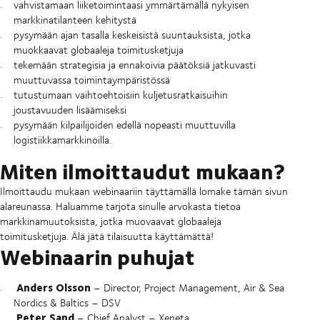
vahvistamaan liiketoimintaasi ymmärtämällä nykyisen
markkinatilanteen kehitystä
pysymään ajan tasalla keskeisistä suuntauksista, jotka
muokkaavat globaaleja toimitusketjuja
tekemään strategisia ja ennakoivia päätöksiä jatkuvasti
muuttuvassa toimintaympäristössä
tutustumaan vaihtoehtoisiin kuljetusratkaisuihin
joustavuuden lisäämiseksi
pysymään kilpailijoiden edellä nopeasti muuttuvilla
logistiikkamarkkinoilla.
Miten ilmoittaudut mukaan?
Ilmoittaudu mukaan webinaariin täyttämällä lomake tämän sivun
alareunassa. Haluamme tarjota sinulle arvokasta tietoa
markkinamuutoksista, jotka muovaavat globaaleja
toimitusketjuja. Älä jätä tilaisuutta käyttämättä!
Webinaarin puhujat
Anders Olsson
– Director, Project Management, Air & Sea
Nordics & Baltics – DSV
Peter Sand
– Chief Analyst – Xeneta