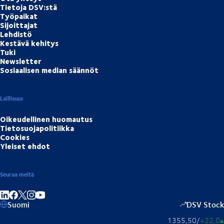
Tietoja DSV:stä
Työpaikat
Sijoittajat
Lehdistö
Kestävä kehitys
Tuki
Newsletter
Sosiaalisen median säännöt
Laillisuus
Oikeudellinen huomautus
Tietosuojapolitiikka
Cookies
Yleiset ehdot
Seuraa meitä
Jaa linkedInissä
Jaa Facebookissa
Jaa Instagramissa
Jaa Youtubessa
Suomi
DSV Stock
1355,50
/
+22,0
▴