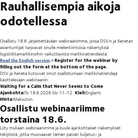
Rauhallisempia aikoja
odotellessa
Osallistu 18.6. järjestettävään webinaariimme, jossa DSV:n ja Xenetan
asiantuntijat tarjoavat sinulle mielenkiintoisia näkemyksiä
logistiikkamarkkinoihin vaikuttavista markkinatrendeistä.
Register for the webinar by
Read the English version
filling out the form at the bottom of the page.
DSV ja Xeneta kutsuvat sinut osallistumaan markkinatrendejä
käsittelevään webinaariin:
Waiting for a Calm that Never Seems to Come
Ajankohta:
Kieli:
To 18.6.2026 klo 11-12
Englanti
Hinta:
Maksuton
Osallistu webinaariimme
torstaina 18.6.
Liity mukaan webinaariimme ja kuule ajankohtaiset näkemykset
tekijöistä, jotka muovaavat tämän päivän kuljetus- ja