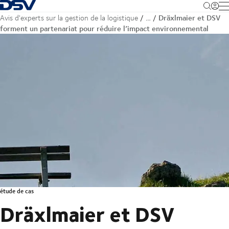
Retour à la page d'accueil
M
Dräxlmaier et DSV
Avis d'experts sur la gestion de la logistique
…
forment un partenariat pour réduire l’impact environnemental
étude de cas
Dräxlmaier et DSV