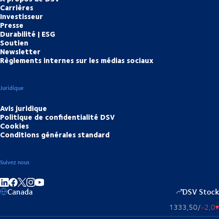
Carrières
Investisseur
Presse
Durabilité | ESG
Soutien
Newsletter
Règlements internes sur les médias sociaux
Juridique
Avis juridique
Politique de confidentialité DSV
Cookies
Conditions générales standard
Suivez nous
Partager sur linkedIn
Partager sur Facebook
Partager sur Instagram
Partager sur Youtube
Canada
DSV Stock
1333,50
/
-2,0
▴