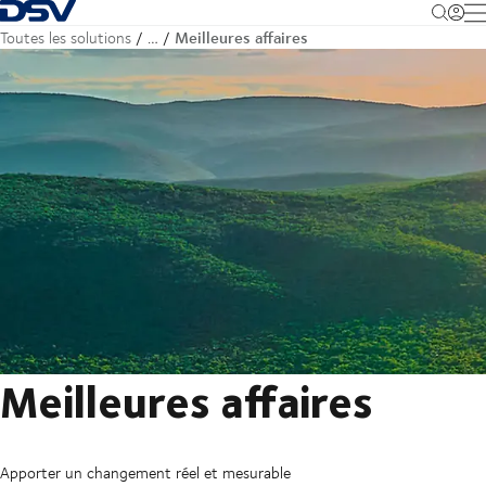
Retour à la page d'accueil
M
Meilleures affaires
Toutes les solutions
…
Meilleures affaires
Apporter un changement réel et mesurable