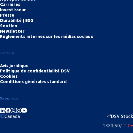
Carrières
Investisseur
Presse
Durabilité | ESG
Soutien
Newsletter
Règlements internes sur les médias sociaux
Juridique
Avis juridique
Politique de confidentialité DSV
Cookies
Conditions générales standard
Suivez nous
Partager sur linkedIn
Partager sur Facebook
Partager sur Instagram
Partager sur Youtube
Canada
DSV Stock
1333,50
/
-2,0
▴