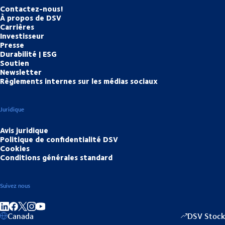
Contactez-nous!
À propos de DSV
Carrières
Investisseur
Presse
Durabilité | ESG
Soutien
Newsletter
Règlements internes sur les médias sociaux
Juridique
Avis juridique
Politique de confidentialité DSV
Cookies
Conditions générales standard
Suivez nous
Partager sur linkedIn
Partager sur Facebook
Partager sur Instagram
Partager sur Youtube
Canada
DSV Stock