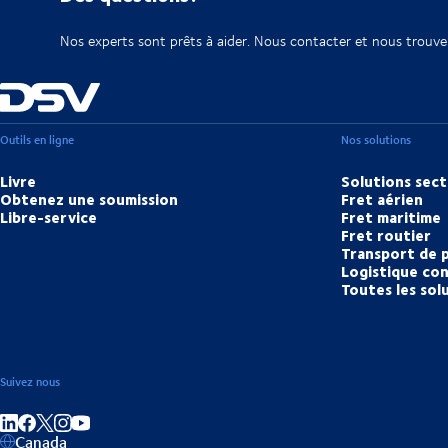
Nos experts sont prêts à aider. Nous contacter et nous trouve
Outils en ligne
Nos solutions
Livre
Solutions sect
Obtenez une soumission
Fret aérien
Libre-service
Fret maritime
Fret routier
Transport de 
Logistique con
Toutes les sol
Suivez nous
Partager sur linkedIn
Partager sur Facebook
Partager sur Instagram
Partager sur Youtube
Canada