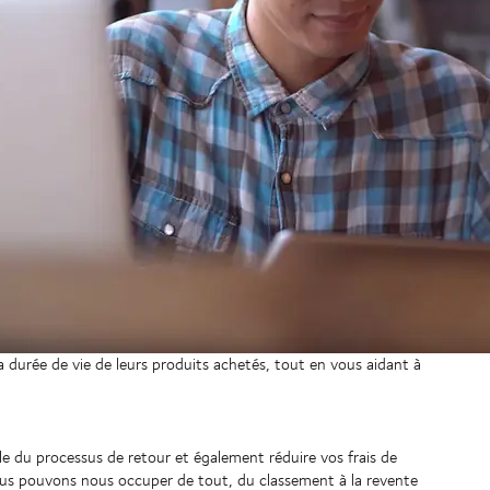
et de garder une longueur d'avance avec tous les services logistiques d
miner les marchandises aux clients et introduire une plus grande durabil
es réparations et des remises à neuf jusqu'au recyclage.
la mode
ressources précieuses
 durée de vie de leurs produits achetés, tout en vous aidant à
le du processus de retour et également réduire vos frais de
nous pouvons nous occuper de tout, du classement à la revente