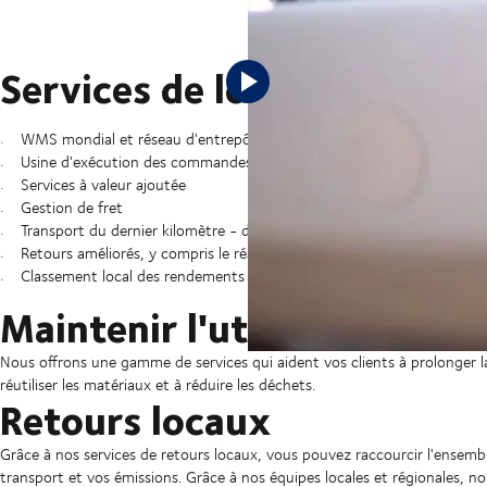
La logistique de la mode vous perm
réapprovisionner les magasins, ache
d'approvisionnement de la mode - d
Services de logistique de 
WMS mondial et réseau d'entrepôts
Usine d'exécution des commandes DSV
Services à valeur ajoutée
Gestion de fret
Transport du dernier kilomètre - distribution du dernier kilomètre
Retours améliorés, y compris le réseau de retours E-commerce
Classement local des rendements
Maintenir l'utilisation de 
Nous offrons une gamme de services qui aident vos clients à prolonger la
réutiliser les matériaux et à réduire les déchets.
Retours locaux
Grâce à nos services de retours locaux, vous pouvez raccourcir l'ensemb
transport et vos émissions. Grâce à nos équipes locales et régionales, 