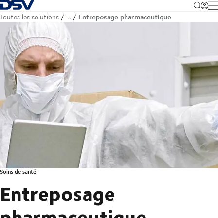
Retour à la page d'accueil
M
Entreposage pharmaceutique
Toutes les solutions
…
Soins de santé
Entreposage
pharmaceutique