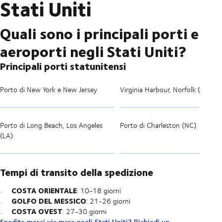
Stati Uniti
Quali sono i principali porti e
aeroporti negli Stati Uniti?
Principali porti statunitensi
Porto di New York e New Jersey
Virginia Harbour, Norfolk (VA)
Porto di Long Beach, Los Angeles
Porto di Charleston (NC)
(LA)
Tempi di transito della spedizione
COSTA ORIENTALE
: 10-18 giorni
GOLFO DEL MESSICO
: 21-26 giorni
COSTA OVEST
: 27-30 giorni
Spedite merci via mare negli Stati Uniti? Richiedi un