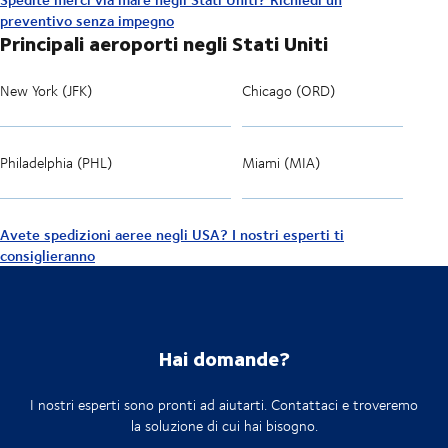
preventivo senza impegno
Principali aeroporti negli Stati Uniti
New York (JFK)
Chicago (ORD)
Philadelphia (PHL)
Miami (MIA)
Avete spedizioni aeree negli USA? I nostri esperti ti
consiglieranno
Hai domande?
I nostri esperti sono pronti ad aiutarti. Contattaci e troveremo
la soluzione di cui hai bisogno.