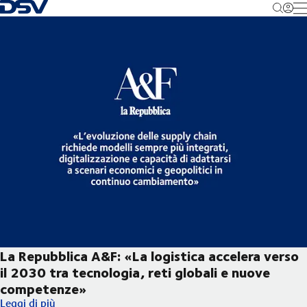
Torna alla pagina iniziale
M
La Repubblica A&F: «La logistica accelera verso
il 2030 tra tecnologia, reti globali e nuove
competenze»
La Repubblica A&F: «La logistica accelera verso il 2030 tra tec
Leggi di più