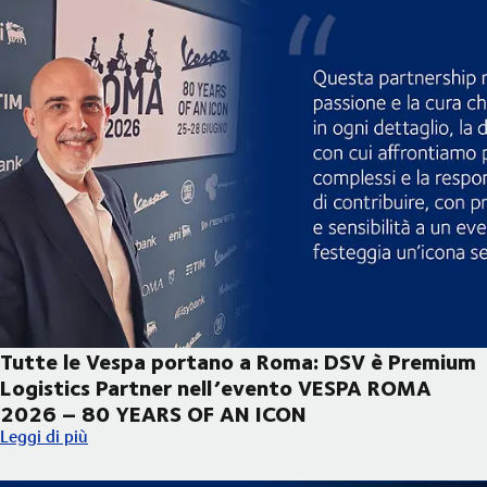
Tutte le Vespa portano a Roma: DSV è Premium
Logistics Partner nell’evento VESPA ROMA
2026 – 80 YEARS OF AN ICON
Tutte le Vespa portano a Roma: DSV è Premium Logistics Par
Leggi di più