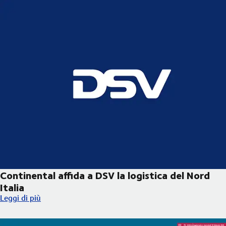
Continental affida a DSV la logistica del Nord
Italia
Continental affida a DSV la logistica del Nord Italia
Leggi di più