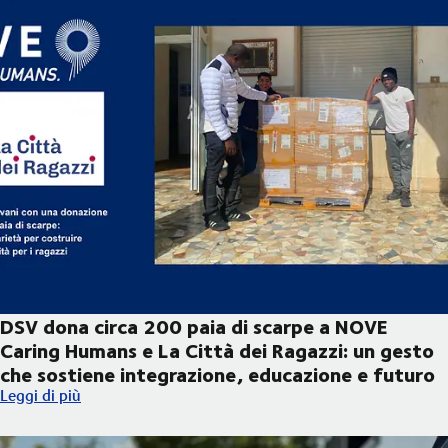
DSV dona circa 200 paia di scarpe a NOVE
Caring Humans e La Città dei Ragazzi: un gesto
che sostiene integrazione, educazione e futuro
DSV dona circa 200 paia di scarpe a NOVE Caring Humans e La C
Leggi di più