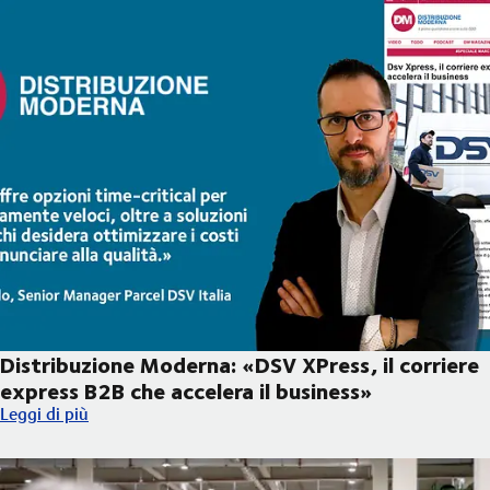
Distribuzione Moderna: «DSV XPress, il corriere
express B2B che accelera il business»
Distribuzione Moderna: «DSV XPress, il corriere express B2B che
Leggi di più