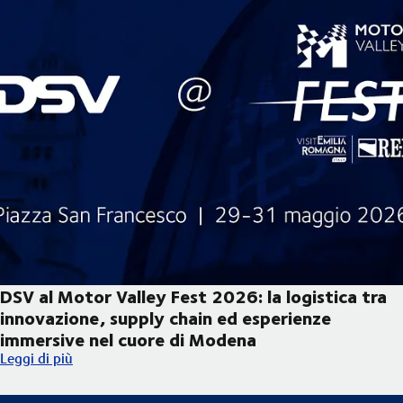
DSV al Motor Valley Fest 2026: la logistica tra
innovazione, supply chain ed esperienze
immersive nel cuore di Modena
DSV al Motor Valley Fest 2026: la logistica tra innovazione, s
Leggi di più