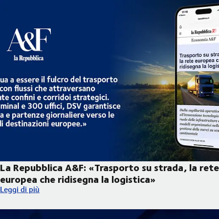
La Repubblica A&F: «Trasporto su strada, la rete
europea che ridisegna la logistica»
La Repubblica A&F: «Trasporto su strada, la rete europea che rid
Leggi di più