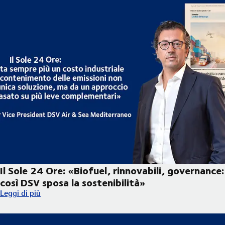
Il Sole 24 Ore: «Biofuel, rinnovabili, governance:
così DSV sposa la sostenibilità»
Il Sole 24 Ore: «Biofuel, rinnovabili, governance: così DSV sposa
Leggi di più